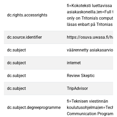
fi=Kokoteksti luettavissa va
asiakaskoneilla.|en=Full te
dc.rights.accessrights
only on Tritonia's computer
läsas enbart på Tritonias da
dc.source.identifier
https://osuva.uwasa.fi/h
dc.subject
väärennetty asiakasarvio
dc.subject
internet
dc.subject
Review Skeptic
dc.subject
TripAdvisor
fi=Teknisen viestinnän
dc.subject.degreeprogramme
koulutusohjelma|en=Techn
Communication Programm