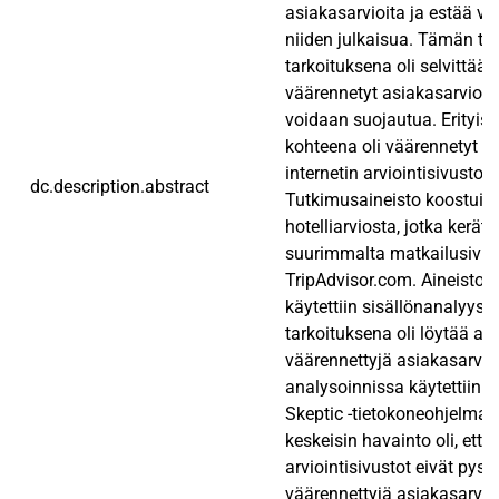
asiakasarvioita ja estää v
niiden julkaisua. Tämän t
tarkoituksena oli selvittää 
väärennetyt asiakasarviot o
voidaan suojautua. Erityis
kohteena oli väärennetyt a
internetin arviointisivustoill
dc.description.abstract
Tutkimusaineisto koostui 
hotelliarviosta, jotka kerät
suurimmalta matkailusivus
TripAdvisor.com. Aineiston
käytettiin sisällönanalyysia
tarkoituksena oli löytää ai
väärennettyjä asiakasarvioi
analysoinnissa käytettiin 
Skeptic -tietokoneohjelma
keskeisin havainto oli, että 
arviointisivustot eivät pys
väärennettyjä asiakasarvioit