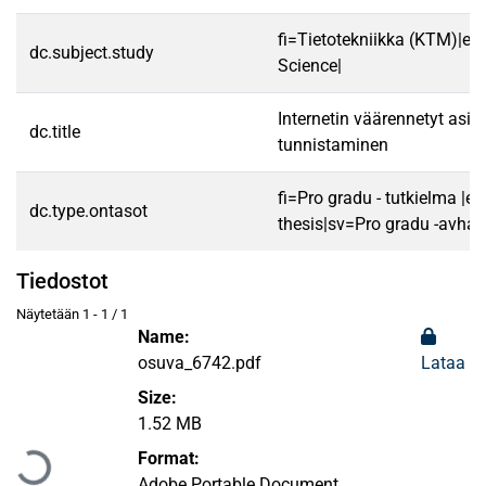
fi=Tietotekniikka (KTM)|e
dc.subject.study
Science|
Internetin väärennetyt asia
dc.title
tunnistaminen
fi=Pro gradu - tutkielma |e
dc.type.ontasot
thesis|sv=Pro gradu -avhan
Tiedostot
Näytetään
1 - 1 / 1
Name:
osuva_6742.pdf
Lataa
Size:
1.52 MB
Ladataan...
Format:
Adobe Portable Document