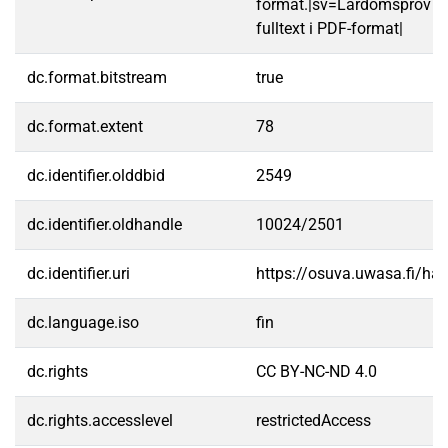
format.|sv=Lärdomsprov ti
fulltext i PDF-format|
dc.format.bitstream
true
dc.format.extent
78
dc.identifier.olddbid
2549
dc.identifier.oldhandle
10024/2501
dc.identifier.uri
https://osuva.uwasa.fi/h
dc.language.iso
fin
dc.rights
CC BY-NC-ND 4.0
dc.rights.accesslevel
restrictedAccess