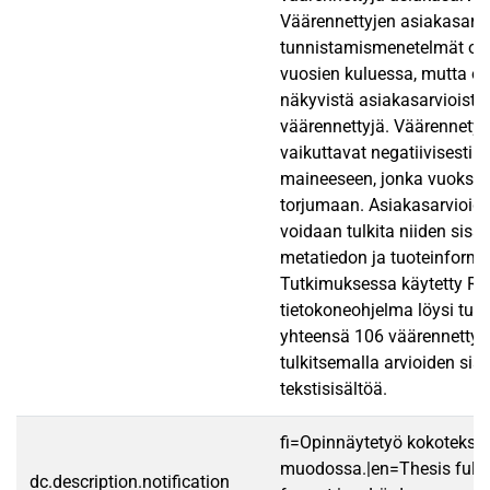
Väärennettyjen asiakasarv
tunnistamismenetelmät ova
vuosien kuluessa, mutta osa
näkyvistä asiakasarvioista
väärennettyjä. Väärennetyt
vaikuttavat negatiivisesti s
maineeseen, jonka vuoksi n
torjumaan. Asiakasarvioide
voidaan tulkita niiden sisä
metatiedon ja tuoteinforma
Tutkimuksessa käytetty Rev
tietokoneohjelma löysi tut
yhteensä 106 väärennettyä
tulkitsemalla arvioiden si
tekstisisältöä.
fi=Opinnäytetyö kokotekst
muodossa.|en=Thesis fullt
dc.description.notification