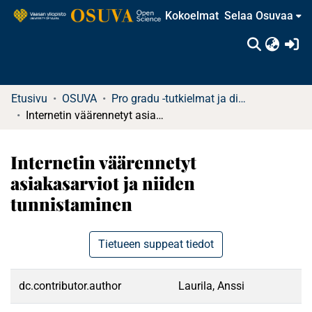
Kokoelmat
Selaa Osuvaa
(c
Etusivu
OSUVA
Pro gradu -tutkielmat ja diplomityöt (rajattu saatavuus)
Internetin väärennetyt asiakasarviot ja niiden tunnistaminen
Internetin väärennetyt
asiakasarviot ja niiden
tunnistaminen
Tietueen suppeat tiedot
dc.contributor.author
Laurila, Anssi