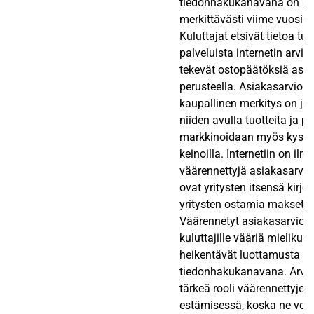
tiedonhakukanavana on ka
merkittävästi viime vuosie
Kuluttajat etsivät tietoa tuo
palveluista internetin arvioi
tekevät ostopäätöksiä asia
perusteella. Asiakasarvioid
kaupallinen merkitys on joh
niiden avulla tuotteita ja pa
markkinoidaan myös kyseen
keinoilla. Internetiin on ilm
väärennettyjä asiakasarvioi
ovat yritysten itsensä kirjoi
yritysten ostamia maksettuj
Väärennetyt asiakasarviot 
kuluttajille vääriä mielikuv
heikentävät luottamusta int
tiedonhakukanavana. Arvioi
tärkeä rooli väärennettyjen
estämisessä, koska ne voi