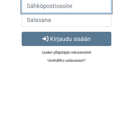
Kirjaudu sisään
Uuden ylläpitäjän rekisteröinti
Unohditko salasanasi?