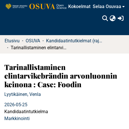
Kokoelmat
Selaa Osuvaa
(c
Etusivu
OSUVA
Kandidaatintutkielmat (rajattu saatavuus)
Tarinallistaminen elintarvikebrändin arvonluonnin keinona : Case: Foodin
Tarinallistaminen
elintarvikebrändin arvonluonnin
keinona : Case: Foodin
Lyytikäinen, Venla
2026-05-25
Kandidaatintutkielma
Markkinointi