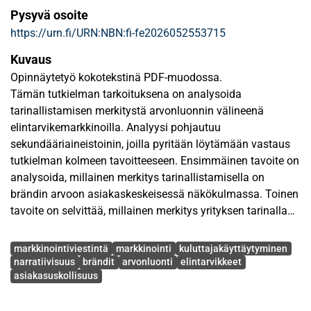
Pysyvä osoite
https://urn.fi/URN:NBN:fi-fe2026052553715
Kuvaus
Opinnäytetyö kokotekstinä PDF-muodossa.
Tämän tutkielman tarkoituksena on analysoida
tarinallistamisen merkitystä arvonluonnin välineenä
elintarvikemarkkinoilla. Analyysi pohjautuu
sekundääriaineistoinin, joilla pyritään löytämään vastaus
tutkielman kolmeen tavoitteeseen. Ensimmäinen tavoite on
analysoida, millainen merkitys tarinallistamisella on
brändin arvoon asiakaskeskeisessä näkökulmassa. Toinen
tavoite on selvittää, millainen merkitys yrityksen tarinalla
on strategisessa näkökulmassa. Kolmas tavoite on
Avainsanat
selvittää, miten tarinallistaminen vaikuttaa
markkinointiviestintä
markkinointi
kuluttajakäyttäytyminen
asiakasuskollisuuden luomiseen elintarvikemarkkinoilla.
narratiivisuus
brändit
arvonluonti
elintarvikkeet
asiakasuskollisuus
Analyysin pohjalta tutkielmassa pyritään löytämään
vastaus tutkielman tarkoitukseen, eli, miksi juuri
tarinallistettu brändi vetoaa kuluttajaan. Ilmiötä