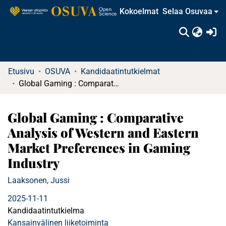
Kokoelmat
Selaa Osuvaa
(c
Etusivu
OSUVA
Kandidaatintutkielmat
Global Gaming : Comparative Analysis of Western and Eastern Market Preferences in Gaming Industry
Global Gaming : Comparative
Analysis of Western and Eastern
Market Preferences in Gaming
Industry
Laaksonen, Jussi
2025-11-11
Kandidaatintutkielma
Kansainvälinen liiketoiminta