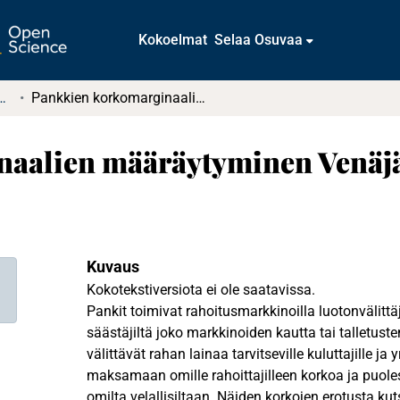
Kokoelmat
Selaa Osuvaa
tkielmat ja diplomityöt
Pankkien korkomarginaalien määräytyminen Venäjällä
aalien määräytyminen Venäjä
Kuvaus
Kokotekstiversiota ei ole saatavissa.
Pankit toimivat rahoitusmarkkinoilla luotonvälittä
säästäjiltä joko markkinoiden kautta tai talletus
välittävät rahan lainaa tarvitseville kuluttajille ja y
maksamaan omille rahoittajilleen korkoa ja puole
omilta velallisiltaan. Näiden korkojen erotusta ku