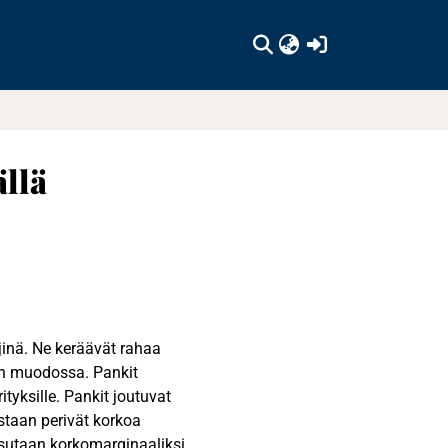
(current)
llä
jinä. Ne keräävät rahaa
ten muodossa. Pankit
rityksille. Pankit joutuvat
staan perivät korkoa
tsutaan korkomarginaaliksi.