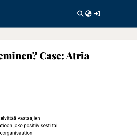
(current)
seminen? Case: Atria
lvittää vastaajien
ioon joko positiivisesti tai
hdeorganisaation