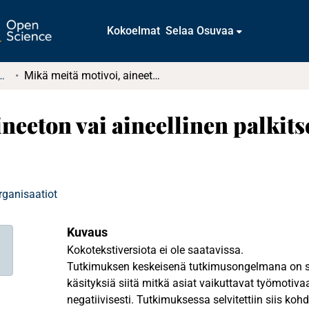
Kokoelmat
Selaa Osuvaa
tkielmat ja diplomityöt
Mikä meitä motivoi, aineeton vai aineellinen palkitseminen? Case: Atria Oy
ineeton vai aineellinen palkit
rganisaatiot
Kuvaus
Kokotekstiversiota ei ole saatavissa.
Tutkimuksen keskeisenä tutkimusongelmana on se
käsityksiä siitä mitkä asiat vaikuttavat työmotivaat
negatiivisesti. Tutkimuksessa selvitettiin siis ko