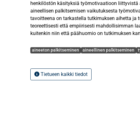
henkilöstön käsityksiä työmotivaatioon liittyvistä
aineellisen palkitsemisen vaikutuksesta työmoti
tavoitteena on tarkastella tutkimuksen aihetta j
teoreettisesti että empiirisesti mahdollisimman laa
kuitenkin niin että päähuomio on tutkimuksen kan
asiasisällössä.
Avainsanat
aineeton palkitseminen
aineellinen palkitseminen
Tutkimuksen teoriaosuudessa tutustutaan tarkem
aineellisiin palkitsemisenmuotoihin ja lisäksi pe
käsitteeseen ja tunnetuimpiin motivaatioteorioihi
Tietueen kaikki tiedot
lopuksi pyritään yhdistämään nämä kaksi tutkima
vaikutusta motivaatioon. Tutkimusongelmaa selv
kohdeorganisaatiossa eläytymismenetelmän avulla
avulla. Eläytymismenetelmätarinoiden kautta saa
uskomuksia ja käsityksiä tutkittavasta asiasta, t
Näiden tarinoiden ja teoriasidonnaisen aineistolä
tuloksena saatiin vastauksia tutkimusongelmaan. 
vastaajien käsitysten mukaan aineettomilla palk
enemmän vaikutusta työmotivaatioon kuin aineelli