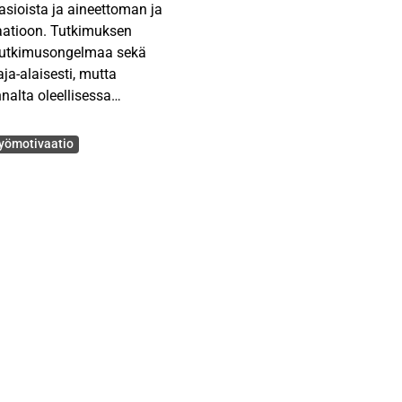
 asioista ja aineettoman ja
vaatioon. Tutkimuksen
a tutkimusongelmaa sekä
ja-alaisesti, mutta
nalta oleellisessa
työmotivaatio
min aineettomiin ja
rehdytään motivaation
n. Kirjallisuuskatsauksen
lla palkitsemisen
itetään
 kerättyjen tarinoiden
daan selvitettyä vastaajan
ässä työmotivaatiosta.
htöisen analyysin
Tulokseksi saatiin, että
itsemisen muodoilla on
silla palkitsemisen