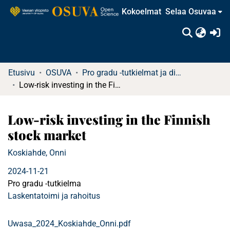
Kokoelmat
Selaa Osuvaa
(c
Etusivu
OSUVA
Pro gradu -tutkielmat ja diplomityöt
Low-risk investing in the Finnish stock market
Low-risk investing in the Finnish
stock market
Koskiahde, Onni
2024-11-21
Pro gradu -tutkielma
Laskentatoimi ja rahoitus
Uwasa_2024_Koskiahde_Onni.pdf