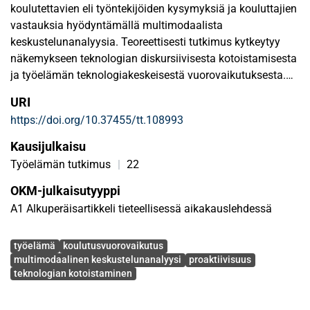
koulutettavien eli työntekijöiden kysymyksiä ja kouluttajien
vastauksia hyödyntämällä multimodaalista
keskustelunanalyysia. Teoreettisesti tutkimus kytkeytyy
näkemykseen teknologian diskursiivisesta kotoistamisesta
ja työelämän teknologiakeskeisestä vuorovaikutuksesta.
Artikkelissa osoitetaan, että työntekijöiden kysymykset
URI
suuntautuvat pääosin tulevaisuuteen, koska niillä
https://doi.org/10.37455/tt.108993
selvitetään ja selvennetään kohdeteknologian
ominaisuuksia ja käyttötapoja tuottaen samalla diskurssia
Kausijulkaisu
kohdeteknologian merkityksestä. Toisin sanoen työntekijät
Työelämän tutkimus
|
22
ennakoivat kysymyksissään niitä hetkiä, kun he käyttävät
OKM-julkaisutyyppi
sovellusta arkisissa työtehtävissään. Kouluttajien
vastaukset vaihtelevat tukemisesta neuvomiseen ja tiedon
A1 Alkuperäisartikkeli tieteellisessä aikakauslehdessä
välittämisestä kokemuksista kertomiseen, joilla myös
Avainsanat
diskursiivisesti kotoistetaan kohdeteknologiaa. Tällainen
työelämä
koulutusvuorovaikutus
kysymys-vastaus-toiminta ilmentää proaktiivista
multimodaalinen keskustelunanalyysi
proaktiivisuus
teknologian kotoistaminen
vuorovaikutusta, jossa osallistujat omalla toiminnallaan
luovat ja merkityksellistävät työn muutoksesta ja
digitalisaatiosta käytävää keskustelua samalla sitä