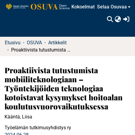
Kokoelmat
Selaa Osuvaa
(c
Etusivu
OSUVA
Artikkelit
Proaktiivista tutustumista mobiiliteknologiaan – Työntekijöiden teknologiaa kotoistavat kysymykset hoitoalan koulutusvuorovaikutuksessa
Proaktiivista tutustumista
mobiiliteknologiaan –
Työntekijöiden teknologiaa
kotoistavat kysymykset hoitoalan
koulutusvuorovaikutuksessa
Kääntä, Liisa
Työelämän tutkimusyhdistys ry
2024-06-28