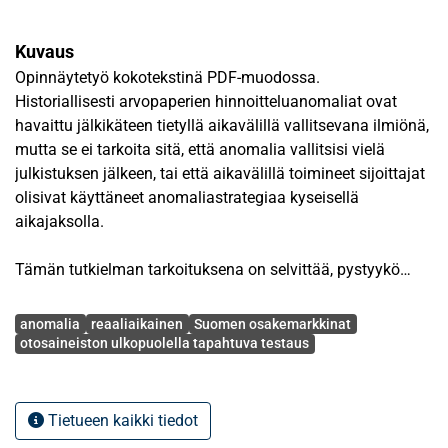
Kuvaus
Opinnäytetyö kokotekstinä PDF-muodossa.
Historiallisesti arvopaperien hinnoitteluanomaliat ovat
havaittu jälkikäteen tietyllä aikavälillä vallitsevana ilmiönä,
mutta se ei tarkoita sitä, että anomalia vallitsisi vielä
julkistuksen jälkeen, tai että aikavälillä toimineet sijoittajat
olisivat käyttäneet anomaliastrategiaa kyseisellä
aikajaksolla.
Tämän tutkielman tarkoituksena on selvittää, pystyykö
sijoittaja voittamaan markkinat reaaliaikaisesti
Avainsanat
hyödyntämällä julkistettuja anomaliastrategioita.
anomalia
reaaliaikainen
Suomen osakemarkkinat
Tutkielmassa luodaan rekursiivinen otoksen ulkopuolella
otosaineiston ulkopuolella tapahtuva testaus
tapahtuva (Out-Of-Sample, OOS) malli, jossa simuloitu
sijoittaja valitsee vuosittain harjoitusjaksolla parhaiten
suorituvan anomaliastrategian. Simulaatiossa
Tietueen kaikki tiedot
hyödynnettäviä strategioita tarkastellaan vasta niiden