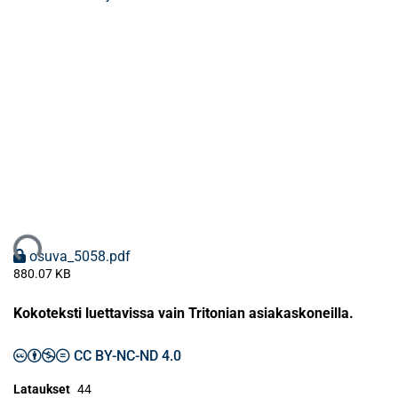
ataan...
osuva_5058.pdf
880.07 KB
Kokoteksti luettavissa vain Tritonian asiakaskoneilla.
CC BY-NC-ND 4.0
Lataukset
44