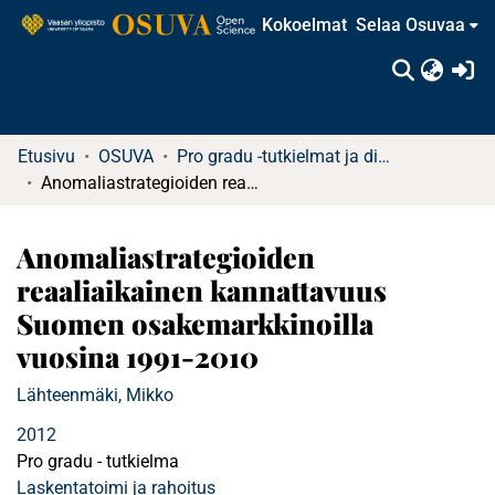
Kokoelmat
Selaa Osuvaa
(c
Etusivu
OSUVA
Pro gradu -tutkielmat ja diplomityöt (rajattu saatavuus)
Anomaliastrategioiden reaaliaikainen kannattavuus Suomen osakemarkkinoilla vuosina 1991-2010
Anomaliastrategioiden
reaaliaikainen kannattavuus
Suomen osakemarkkinoilla
vuosina 1991-2010
Lähteenmäki, Mikko
2012
Pro gradu - tutkielma
Laskentatoimi ja rahoitus