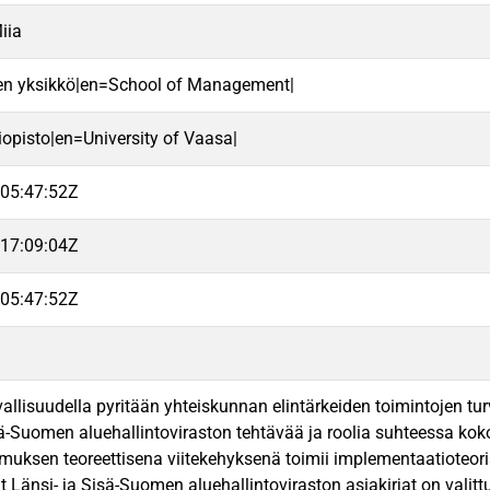
iia
en yksikkö|en=School of Management|
iopisto|en=University of Vaasa|
05:47:52Z
17:09:04Z
05:47:52Z
allisuudella pyritään yhteiskunnan elintärkeiden toimintojen tu
sä-Suomen aluehallintoviraston tehtävää ja roolia suhteessa k
imuksen teoreettisena viitekehyksenä toimii implementaatiote
t Länsi- ja Sisä-Suomen aluehallintoviraston asiakirjat on vali