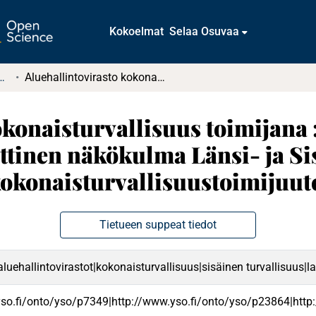
Kokoelmat
Selaa Osuvaa
tkielmat ja diplomityöt
Aluehallintovirasto kokonaisturvallisuus toimijana : Implementaatioteoreettinen näkökulma Länsi- ja Sisä-Suomen aluehallintoviraston kokonaisturvallisuustoimijuuteen
okonaisturvallisuus toimijana 
ttinen näkökulma Länsi- ja 
kokonaisturvallisuustoimijuut
Tietueen suppeat tiedot
aluehallintovirastot|kokonaisturvallisuus|sisäinen turvallisuus|
yso.fi/onto/yso/p7349|http://www.yso.fi/onto/yso/p23864|http