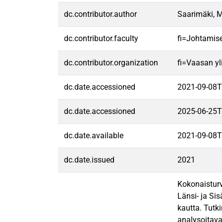
dc.contributor.author
Saarimäki, M
dc.contributor.faculty
fi=Johtamis
dc.contributor.organization
fi=Vaasan yl
dc.date.accessioned
2021-09-08T
dc.date.accessioned
2025-06-25T
dc.date.available
2021-09-08T
dc.date.issued
2021
Kokonaisturv
Länsi- ja Si
kautta. Tutk
analysoitava