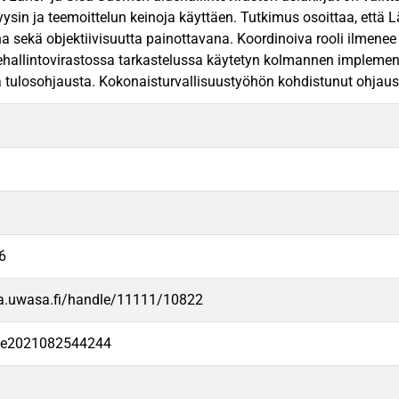
yysin ja teemoittelun keinoja käyttäen. Tutkimus osoittaa, että 
a sekä objektiivisuutta painottavana. Koordinoiva rooli ilmenee 
allintovirastossa tarkastelussa käytetyn kolmannen implementaa
tulosohjausta. Kokonaisturvallisuustyöhön kohdistunut ohjaus on 
6
va.uwasa.fi/handle/11111/10822
-fe2021082544244