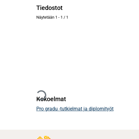
Tiedostot
Näytetään
1 - 1 / 1
Ladataan...
Kokoelmat
Pro gradu -tutkielmat ja diplomityöt