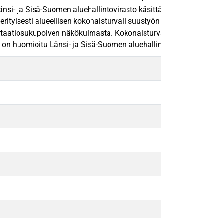
Länsi- ja Sisä-Suomen aluehallintovirasto käsittää kokonaisturv
erityisesti alueellisen kokonaisturvallisuustyön yhteensovittami
tiosukupolven näkökulmasta. Kokonaisturvallisuustyön toteuttam
huomioitu Länsi- ja Sisä-Suomen aluehallintovirastossa, mutta s