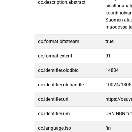
dc.description.abstract
sisällönanal
koordinoivan
Suomen alueh
muodossa ja 
dc.format.bitstream
true
dc.format.extent
91
dc.identifier.olddbid
14804
dc.identifier.oldhandle
10024/1305
dc.identifier.uri
https://osu
dc.identifier.urn
URN:NBN:fi
dc.language.iso
fin