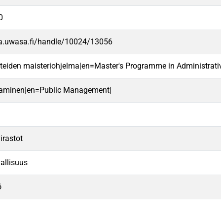
0
va.uwasa.fi/handle/10024/13056
ieteiden maisteriohjelma|en=Master's Programme in Administrati
htaminen|en=Public Management|
irastot
allisuus
ö