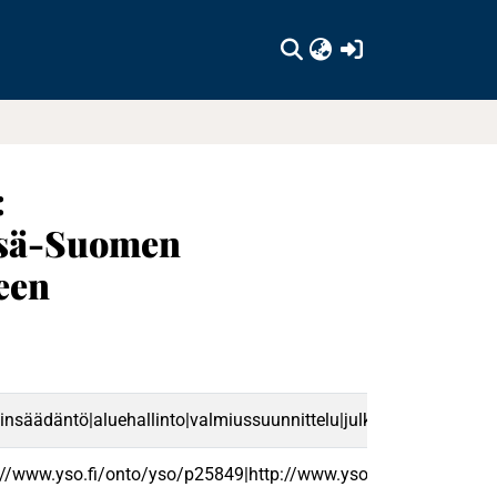
(current)
:
Sisä-Suomen
een
lainsäädäntö|aluehallinto|valmiussuunnittelu|julkinen hallinto|pe
://www.yso.fi/onto/yso/p25849|http://www.yso.fi/onto/yso/p1