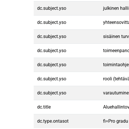
dc.subject.yso
julkinen hall
dc.subject.yso
yhteensovit
dc.subject.yso
sisäinen turv
dc.subject.yso
toimeenpan
dc.subject.yso
toimintaohj
dc.subject.yso
rooli (tehtäv
dc.subject.yso
varautumine
dc.title
Aluehallinto
dc.type.ontasot
fi=Pro gradu