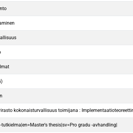
into
taminen
allisuus
o
elmat
ä)
n
virasto kokonaisturvallisuus toimijana : Implementaatioteoreet
 -tutkielma|en=Master's thesis|sv=Pro gradu -avhandling|