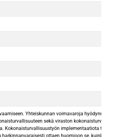
rvaamiseen. Yhteiskunnan voimavaroja hyödynnetään kokonaisturva
okonaisturvallisuuteen sekä viraston kokonaisturvallisuustoimi
oria. Kokonaisturvallisuustyön implementaatiota tarkastellaan
ttu harkinnanvaraisesti ottaen huomioon se, kuinka paljon ne av