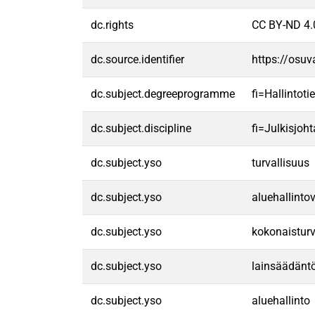
dc.rights
CC BY-ND 4.
dc.source.identifier
https://osu
dc.subject.degreeprogramme
fi=Hallintot
dc.subject.discipline
fi=Julkisjo
dc.subject.yso
turvallisuus
dc.subject.yso
aluehallintov
dc.subject.yso
kokonaisturv
dc.subject.yso
lainsäädänt
dc.subject.yso
aluehallinto