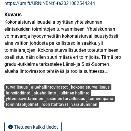
https://urn.fi/URN:NBN:fi-fe2021082544244
Kuvaus
Kokonaisturvallisuudella pyritään yhteiskunnan
elintärkeiden toimintojen turvaamiseen. Yhteiskunnan
voimavaroja hyödynnetään kokonaisturvallisuustyössä
aina valtion johdosta paikallistasolle saakka, yli
toimialarajojen. Kokonaisturvallisuuden toteuttamiseen
osallistuu näin ollen suuri määrä eri toimijoita. Tämä pro
gradu -tutkielma tarkastelee Länsi- ja Sisä-Suomen
aluehallintoviraston tehtävää ja roolia suhteessa
kokonaisturvallisuuteen sekä viraston
Avainsanat
kokonaisturvallisuustoimijuutta implementaatioteorian
turvallisuus
aluehallintovirastot
kokonaisturvallisuus
näkökulmasta. Tutkimuksen tarkasteluajankohta on
lainsäädäntö
aluehallinto
julkinen hallinto
yhteensovittaminen
sisäinen turvallisuus
toimeenpano
vuodesta 2010 vuoteen 2020. Kokonaisturvallisuuden
toimintaohjelmat
rooli (tehtävä)
varautuminen
käsitteen määrittelyä lähestytään tutkimuksessa
turvallisuustutkimuksen kautta. Tutkimuksen teoreettisena
viitekehyksenä toimii implementaatioteoria.
Tietueen kaikki tiedot
Kokonaisturvallisuustyön implementaatiota tarkastellaan