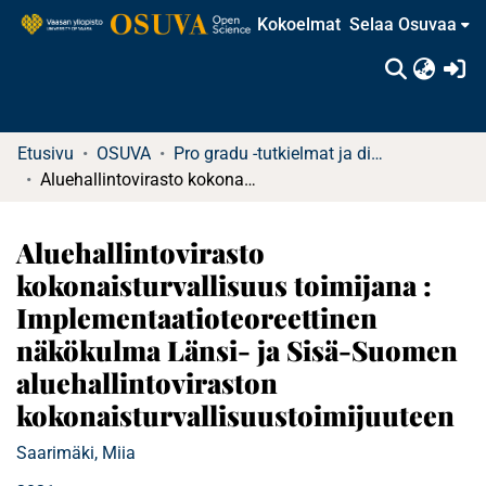
Kokoelmat
Selaa Osuvaa
(c
Etusivu
OSUVA
Pro gradu -tutkielmat ja diplomityöt
Aluehallintovirasto kokonaisturvallisuus toimijana : Implementaatioteoreettinen näkökulma Länsi- ja Sisä-Suomen aluehallintoviraston kokonaisturvallisuustoimijuuteen
Aluehallintovirasto
kokonaisturvallisuus toimijana :
Implementaatioteoreettinen
näkökulma Länsi- ja Sisä-Suomen
aluehallintoviraston
kokonaisturvallisuustoimijuuteen
Saarimäki, Miia