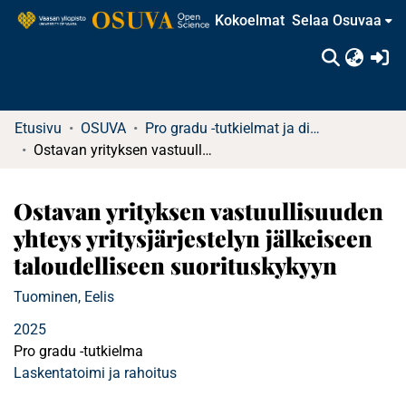
Kokoelmat
Selaa Osuvaa
(c
Etusivu
OSUVA
Pro gradu -tutkielmat ja diplomityöt
Ostavan yrityksen vastuullisuuden yhteys yritysjärjestelyn jälkeiseen taloudelliseen suorituskykyyn
Ostavan yrityksen vastuullisuuden
yhteys yritysjärjestelyn jälkeiseen
taloudelliseen suorituskykyyn
Tuominen, Eelis
2025
Pro gradu -tutkielma
Laskentatoimi ja rahoitus