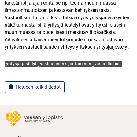
tärkeämpi ja ajankohtaisempi teema muun muassa
ilmastonmuutoksen ja kestävän kehityksen takia.
Vastuullisuutta on tärkeää tutkia myös yritysjärjestelyiden
näkökulmasta, sillä yritysjärjestelyt ovat yrityksille usein
muun muassa taloudellisesti merkittäviä päätöksiä.
Aihealueen aikaisempien tutkimusten mukaan ostavan
yrityksen vastuullisuuden yhteys yrityksen yritysjärjestelyn
jälkeiseen taloudelliseen suorituskykyyn on ei-negatiivinen.
Avainsanat
Yhteyden on siis havaittu olevan joko positiivinen tai
yritysjärjestelyt
vastuullinen sijoittaminen
vastuullisuus
yhteyttä ei ole havaittu. Vastuullisuuteen liittyvän ESG-
käsitteen kolmen osatekijän, eli ympäristövastuun,
sosiaalisen vastuun ja hallintotapavastuun, osalta
Tietueen kaikki tiedot
tutkimustulokset ovat pääosin samansuuntaisia eli
yhteyden on havaittu olevan joko positiivinen tai yhteyttä ei
ole havaittu. Tutkimustulosten vaihtelu voi johtua osin
tutkimusten eroista aineiston, mittareiden ja menetelmien
osalta.
Tutkielman tavoitteena on selvittää, onko ostavan yrityksen