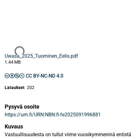
Ladataan...
Uwasa_2025_Tuominen_Eelis.pdf
1.44 MB
CC BY-NC-ND 4.0
Lataukset
202
Pysyvä osoite
https://urn.fi/URN:NBN:fi-fe2025091996881
Kuvaus
Vastuullisuudesta on tullut viime vuosikymmeninä entistä