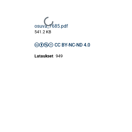
Ladataan...
osuva_7685.pdf
541.2 KB
CC BY-NC-ND 4.0
Lataukset
949