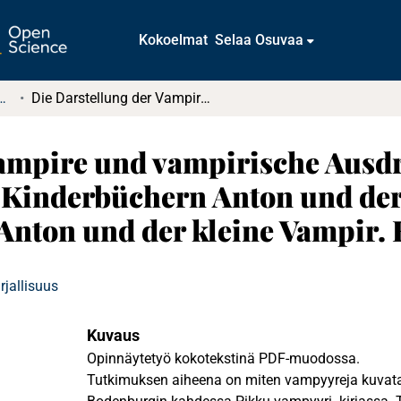
Kokoelmat
Selaa Osuvaa
tkielmat ja diplomityöt
Die Darstellung der Vampire und vampirische Ausdrücke in Angela Sommer-Bodenburgs Kinderbüchern Anton und der kleine Vampir. In der Höhle des Löwen und Anton und der kleine Vampir. Böse Überraschungen
Vampire und vampirische Ausdr
nderbüchern Anton und der k
Anton und der kleine Vampir.
irjallisuus
Kuvaus
Opinnäytetyö kokotekstinä PDF-muodossa.
Tutkimuksen aiheena on miten vampyyreja kuva