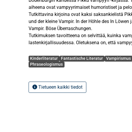
Bodenburgin kahdessa Pikku vampyyri -kirjassa. 
aiheena ovat vampyyrimaiset humoristiset ja pelo
Tutkittavina kirjoina ovat kaksi saksankielistä Pi
und der kleine Vampir. In der Höhle des In Löwen 
Vampir. Böse Überraschungen.
Tutkimuksen tavoitteena on selvittää, kuinka va
lastenkirjallisuudessa. Oletuksena on, että vamp
vähemmän pelottavia, kuin mitä ne aikuisten kaun
Avainsanat
kuvauksissa ovat. Toisena tavoitteena on selvittää
Kinderliteratur
Fantastische Literatur
Vampirismus
pelottavia vampyyrimaisia ilmaisuja, fraaseja ja 
Phraseologismus
vampyyri -kirjoista löytyy.
Tutkimusaineisto koostuu 58:sta kirjoista löytyvä
ilmaisusta. Ilmaisut analysoidaan tutkielmassa e
Tietueen kaikki tiedot
Erityisen mielenkiinnon kohteena ovat sanaleikino
jokin sanonnan osa on muutettu vampyyreihin liit
Tutkimuksessa todetaan, että vaikka Pikku vampyy
vampyyreista seuraa jossain määrin vallitsevan p
määritelmiä vampyyreista, on kirjailija jo kirjojen
edellä ja keksinyt uusia ja luovia ilmaisuja.