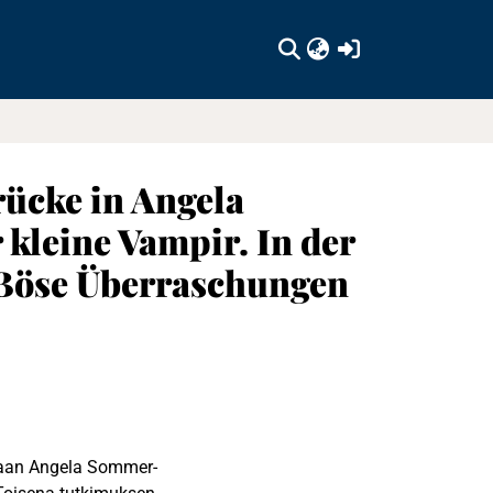
(current)
ücke in Angela
leine Vampir. In der
 Böse Überraschungen
taan Angela Sommer-