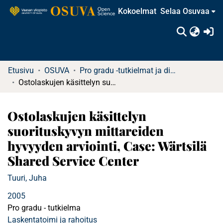
Kokoelmat
Selaa Osuvaa
(c
Etusivu
OSUVA
Pro gradu -tutkielmat ja diplomityöt
Ostolaskujen käsittelyn suorituskyvyn mittareiden hyvyyden arviointi, Case: Wärtsilä Shared Service Center
Ostolaskujen käsittelyn
suorituskyvyn mittareiden
hyvyyden arviointi, Case: Wärtsilä
Shared Service Center
Tuuri, Juha
2005
Pro gradu - tutkielma
Laskentatoimi ja rahoitus