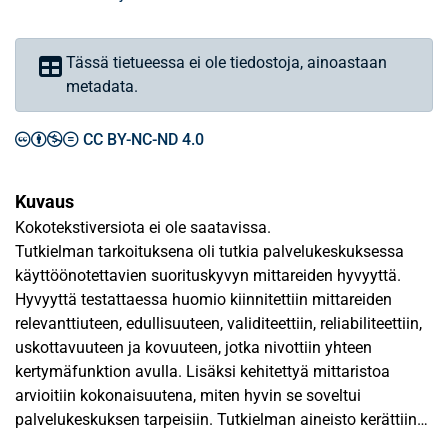
Tässä tietueessa ei ole tiedostoja, ainoastaan
metadata.
CC BY-NC-ND 4.0
Kuvaus
Kokotekstiversiota ei ole saatavissa.
Tutkielman tarkoituksena oli tutkia palvelukeskuksessa
käyttöönotettavien suorituskyvyn mittareiden hyvyyttä.
Hyvyyttä testattaessa huomio kiinnitettiin mittareiden
relevanttiuteen, edullisuuteen, validiteettiin, reliabiliteettiin,
uskottavuuteen ja kovuuteen, jotka nivottiin yhteen
kertymäfunktion avulla. Lisäksi kehitettyä mittaristoa
arvioitiin kokonaisuutena, miten hyvin se soveltui
palvelukeskuksen tarpeisiin. Tutkielman aineisto kerättiin
relevanttiuden ja uskottavuuden osalta asianomaisille