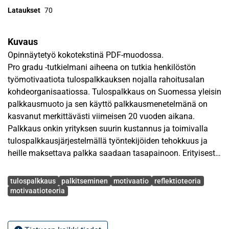
Lataukset
70
Kuvaus
Opinnäytetyö kokotekstinä PDF-muodossa.
Pro gradu -tutkielmani aiheena on tutkia henkilöstön
työmotivaatiota tulospalkkauksen nojalla rahoitusalan
kohdeorganisaatiossa. Tulospalkkaus on Suomessa yleisin
palkkausmuoto ja sen käyttö palkkausmenetelmänä on
kasvanut merkittävästi viimeisen 20 vuoden aikana.
Palkkaus onkin yrityksen suurin kustannus ja toimivalla
tulospalkkausjärjestelmällä työntekijöiden tehokkuus ja
heille maksettava palkka saadaan tasapainoon. Erityisesti
yrityksissä joissa työtulosta on mahdollista mitata, on
Avainsanat
tulospalkitsemisesta tullut tärkeä palkitsemisen keino ja
tulospalkkaus
palkitseminen
motivaatio
reflektioteoria
johtamisen työkalu.
motivaatioteoria
Teoreettisen viitekehyksenä tutkielmassani on
tulospalkkauksen hyödyt ja haasteet työntekijän