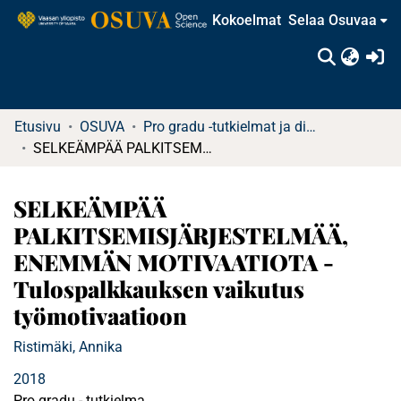
Kokoelmat
Selaa Osuvaa
(c
Etusivu
OSUVA
Pro gradu -tutkielmat ja diplomityöt (rajattu saatavuus)
SELKEÄMPÄÄ PALKITSEMISJÄRJESTELMÄÄ, ENEMMÄN MOTIVAATIOTA -Tulospalkkauksen vaikutus työmotivaatioon
SELKEÄMPÄÄ
PALKITSEMISJÄRJESTELMÄÄ,
ENEMMÄN MOTIVAATIOTA -
Tulospalkkauksen vaikutus
työmotivaatioon
Ristimäki, Annika
2018
Pro gradu - tutkielma