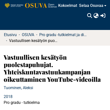
Kokoelmat
Selaa Osuvaa
(c
Etusivu
OSUVA
Pro gradu -tutkielmat ja diplomityöt
Vastuullisen kesätyön puolestapuhujat. Yhteiskuntavastuukampanjan oikeuttaminen YouTube-videoilla
Vastuullisen kesätyön
puolestapuhujat.
Yhteiskuntavastuukampanjan
oikeuttaminen YouTube-videoilla
Tuominen, Aleksi
2018
Pro gradu - tutkielma