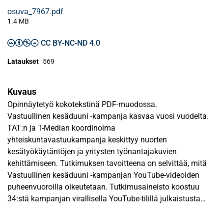
osuva_7967.pdf
1.4 MB
CC BY-NC-ND 4.0
Lataukset
569
Kuvaus
Opinnäytetyö kokotekstinä PDF-muodossa.
Vastuullinen kesäduuni -kampanja kasvaa vuosi vuodelta.
TAT:n ja T-Median koordinoima
yhteiskuntavastuukampanja keskittyy nuorten
kesätyökäytäntöjen ja yritysten työnantajakuvien
kehittämiseen. Tutkimuksen tavoitteena on selvittää, mitä
Vastuullinen kesäduuni -kampanjan YouTube-videoiden
puheenvuoroilla oikeutetaan. Tutkimusaineisto koostuu
34:stä kampanjan virallisella YouTube-tilillä julkaistusta
videosta. Videot muodostivat Vastuullinen kesäduuni 2017