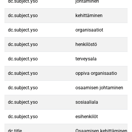
dc.subject.yso
johtaminen
dc.subject.yso
kehittäminen
dc.subject.yso
organisaatiot
dc.subject.yso
henkilöstö
dc.subject.yso
terveysala
dc.subject.yso
oppiva organisaatio
dc.subject.yso
osaamisen johtaminen
dc.subject.yso
sosiaaliala
dc.subject.yso
esihenkilöt
dc.title
Osaamisen kehittäminen : E