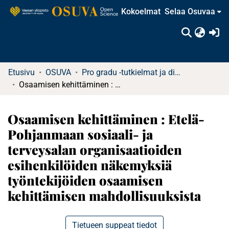
Kokoelmat
Selaa Osuvaa
(c
Etusivu
OSUVA
Pro gradu -tutkielmat ja diplomityöt
Osaamisen kehittäminen : Etelä-Pohjanmaan sosiaali- ja terveysalan organisaatioiden esihenkilöiden näkemyksiä työntekijöiden osaamisen kehittämisen mahdollisuuksista
Osaamisen kehittäminen : Etelä-
Pohjanmaan sosiaali- ja
terveysalan organisaatioiden
esihenkilöiden näkemyksiä
työntekijöiden osaamisen
kehittämisen mahdollisuuksista
Tietueen suppeat tiedot