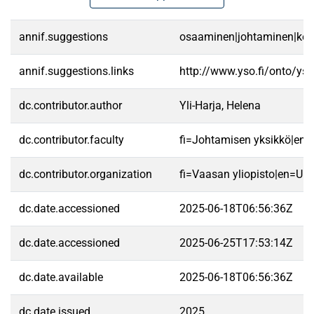
annif.suggestions
osaaminen|johtaminen|kehit
annif.suggestions.links
http://www.yso.fi/onto/ys
dc.contributor.author
Yli-Harja, Helena
dc.contributor.faculty
fi=Johtamisen yksikkö|en
dc.contributor.organization
fi=Vaasan yliopisto|en=Uni
dc.date.accessioned
2025-06-18T06:56:36Z
dc.date.accessioned
2025-06-25T17:53:14Z
dc.date.available
2025-06-18T06:56:36Z
dc.date.issued
2025