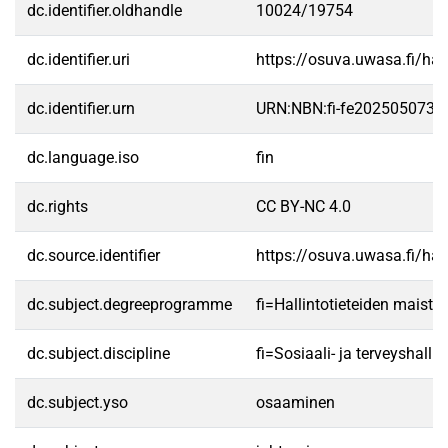
dc.identifier.oldhandle
10024/19754
dc.identifier.uri
https://osuva.uwasa.fi/h
dc.identifier.urn
URN:NBN:fi-fe2025050738
dc.language.iso
fin
dc.rights
CC BY-NC 4.0
dc.source.identifier
https://osuva.uwasa.fi/h
dc.subject.degreeprogramme
fi=Hallintotieteiden maist
dc.subject.discipline
fi=Sosiaali- ja terveyshal
dc.subject.yso
osaaminen