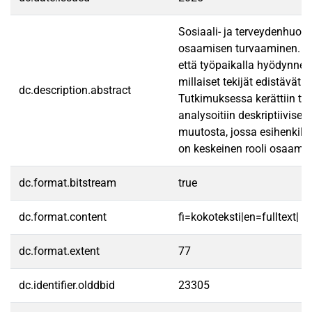
Sosiaali- ja terveydenhuoll
osaamisen turvaaminen. Os
että työpaikalla hyödynnet
millaiset tekijät edistävät
dc.description.abstract
Tutkimuksessa kerättiin tie
analysoitiin deskriptiivise
muutosta, jossa esihenkilöt
on keskeinen rooli osaamise
dc.format.bitstream
true
dc.format.content
fi=kokoteksti|en=fulltext|
dc.format.extent
77
dc.identifier.olddbid
23305