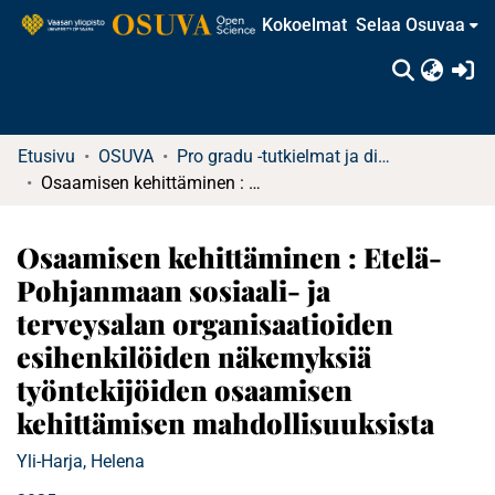
Kokoelmat
Selaa Osuvaa
(c
Etusivu
OSUVA
Pro gradu -tutkielmat ja diplomityöt
Osaamisen kehittäminen : Etelä-Pohjanmaan sosiaali- ja terveysalan organisaatioiden esihenkilöiden näkemyksiä työntekijöiden osaamisen kehittämisen mahdollisuuksista
Osaamisen kehittäminen : Etelä-
Pohjanmaan sosiaali- ja
terveysalan organisaatioiden
esihenkilöiden näkemyksiä
työntekijöiden osaamisen
kehittämisen mahdollisuuksista
Yli-Harja, Helena