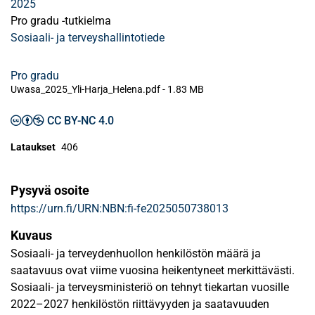
2025
Pro gradu -tutkielma
Sosiaali- ja terveyshallintotiede
Pro gradu
Uwasa_2025_Yli-Harja_Helena.pdf -
1.83 MB
CC BY-NC 4.0
Lataukset
406
Pysyvä osoite
https://urn.fi/URN:NBN:fi-fe2025050738013
Kuvaus
Sosiaali- ja terveydenhuollon henkilöstön määrä ja
saatavuus ovat viime vuosina heikentyneet merkittävästi.
Sosiaali- ja terveysministeriö on tehnyt tiekartan vuosille
2022–2027 henkilöstön riittävyyden ja saatavuuden