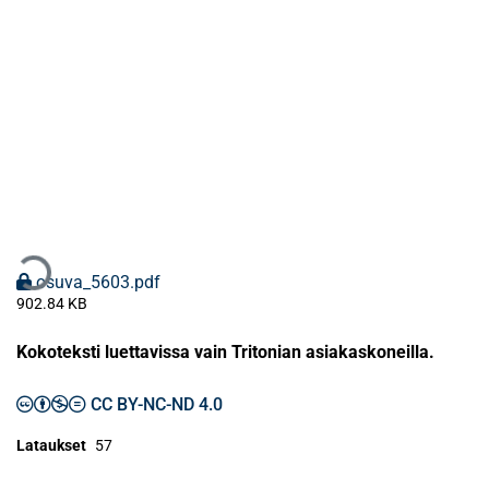
taan...
osuva_5603.pdf
902.84 KB
Kokoteksti luettavissa vain Tritonian asiakaskoneilla.
CC BY-NC-ND 4.0
Lataukset
57