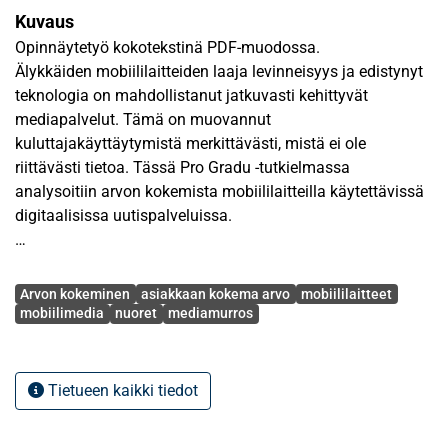
Kuvaus
Opinnäytetyö kokotekstinä PDF-muodossa.
Älykkäiden mobiililaitteiden laaja levinneisyys ja edistynyt
teknologia on mahdollistanut jatkuvasti kehittyvät
mediapalvelut. Tämä on muovannut
kuluttajakäyttäytymistä merkittävästi, mistä ei ole
riittävästi tietoa. Tässä Pro Gradu -tutkielmassa
analysoitiin arvon kokemista mobiililaitteilla käytettävissä
digitaalisissa uutispalveluissa.
Asiakaslähtöisen ajattelun nousu yhdeksi tärkeimmistä
Avainsanat
markkinoinnin teemoista puolsi aiheen tutkimista tästä
Arvon kokeminen
asiakkaan kokema arvo
mobiililaitteet
näkökulmasta. Aihetta lähestyttiin kuvaamalla palvelu- ja
mobiilimedia
nuoret
mediamurros
arvokirjallisuutta, jonka perusteella jäsennettiin arvon
ulottuvuudet. Tutkimuksen teoreettinen viitekehys
pohjautuu aiempaan tutkimukseen, jossa tämän
Tietueen kaikki tiedot
tutkimuksen tavoin, tutkittiin koettua arvoa mobiileilla
laitteilla käytettävissä palveluissa.