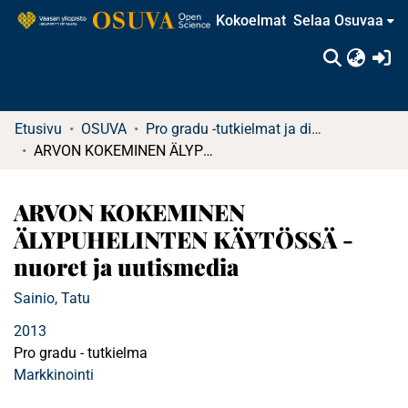
Kokoelmat
Selaa Osuvaa
(c
Etusivu
OSUVA
Pro gradu -tutkielmat ja diplomityöt (rajattu saatavuus)
ARVON KOKEMINEN ÄLYPUHELINTEN KÄYTÖSSÄ - nuoret ja uutismedia
ARVON KOKEMINEN
ÄLYPUHELINTEN KÄYTÖSSÄ -
nuoret ja uutismedia
Sainio, Tatu
2013
Pro gradu - tutkielma
Markkinointi