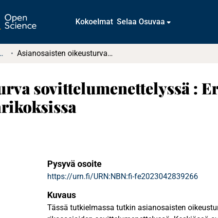
Kokoelmat
Selaa Osuvaa
t ja diplomityöt (rajattu saatavuus)
Asianosaisten oikeusturva sovittelumenettelyssä : Erityisesti lähisuhteessa tapahtuvissa väkivaltarikoksissa
rva sovittelumenettelyssä : Er
arikoksissa
Pysyvä osoite
https://urn.fi/URN:NBN:fi-fe2023042839266
Kuvaus
Tässä tutkielmassa tutkin asianosaisten oikeustu