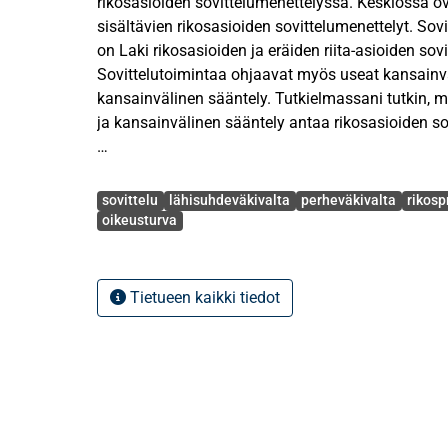
rikosasioiden sovittelumenettelyssä. Keskiössä o
sisältävien rikosasioiden sovittelumenettelyt. Sov
on Laki rikosasioiden ja eräiden riita-asioiden sov
Sovittelutoimintaa ohjaavat myös useat kansainv
kansainvälinen sääntely. Tutkielmassani tutkin, mi
ja kansainvälinen sääntely antaa rikosasioiden sov
Lähisuhdeväkivallan sovittelumenettely on herättä
Avainsanat
keskustelua niin puolesta, kuin sitä vastaan. Läh
sovittelu
lähisuhdeväkivalta
perheväkivalta
rikosp
luonteeltaan erityistä, ja siihen liittyy vahvasti os
oikeusturva
Lähisuhdeväkivallan sovittelun osalta voi olla, ett
selvittää asiaa enemmälti sen arkaluontoisuuden 
Lähisuhdeväkivaltaan sisältyy usein fyysisen väki
Tietueen kaikki tiedot
henkistä ulottuvuutta ja kontrollointia, joka tuo
käsittelylle. Usein lähisuhdeväkivalta on saattanu
ennen kuin rikoksen uhri tekee asiasta rikosilmoi
Tutkielmassa tutustutaan tarkemmin rikosasioiden
sovittelutoimistojen toimintaan. Tutkielmassa kä