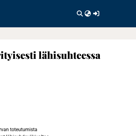
(current)
ityisesti lähisuhteessa
rvan toteutumista