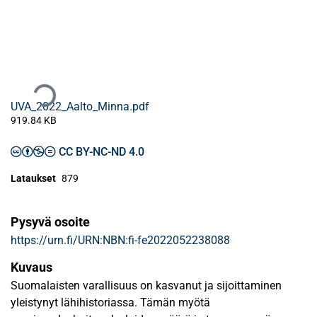
Ladataan...
UVA_2022_Aalto_Minna.pdf
919.84 KB
CC BY-NC-ND 4.0
Lataukset
879
Pysyvä osoite
https://urn.fi/URN:NBN:fi-fe2022052238088
Kuvaus
Suomalaisten varallisuus on kasvanut ja sijoittaminen
yleistynyt lähihistoriassa. Tämän myötä