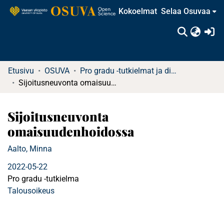
Kokoelmat
Selaa Osuvaa
(c
Etusivu
OSUVA
Pro gradu -tutkielmat ja diplomityöt
Sijoitusneuvonta omaisuudenhoidossa
Sijoitusneuvonta
omaisuudenhoidossa
Aalto, Minna
2022-05-22
Pro gradu -tutkielma
Talousoikeus