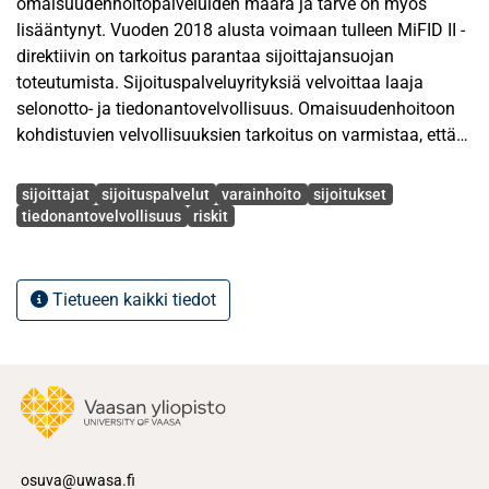
omaisuudenhoitopalveluiden määrä ja tarve on myös
lisääntynyt. Vuoden 2018 alusta voimaan tulleen MiFID II -
direktiivin on tarkoitus parantaa sijoittajansuojan
toteutumista. Sijoituspalveluyrityksiä velvoittaa laaja
selonotto- ja tiedonantovelvollisuus. Omaisuudenhoitoon
kohdistuvien velvollisuuksien tarkoitus on varmistaa, että
asiakkaalle tarjottu omaisuudenhoitopalvelu on hänen
Avainsanat
taloudelliseen tilanteeseensa sopiva ja huomioi asiakkaan
sijoittajat
sijoituspalvelut
varainhoito
sijoitukset
sijoittamisen tavoitteet sekä riskinsietokyvyn.
tiedonantovelvollisuus
riskit
Tässä tutkielmassa haetaan vastausta siihen, mistä
tekijöistä sijoitusneuvonta muodostuu
Tietueen kaikki tiedot
omaisuudenhoidossa ja mitkä elementit siihen vaikuttavat.
Tavoitteena on myös tutkia, otetaanko sijoittajan tavoitteet
riittävällä tavalla huomioon. Sijoittajan tavoitteet ohjaavat
omaisuudenhoitoa. Tutkielmassa tarkastellaan, miten
riskiprofiili tulee selvittää omaisuudenhoidon
asiakastapaamisessa. Sijoitustuotteeseen kuuluu
olennaisesti riski ja sijoittajan tulee ymmärtää tämä.
osuva@uwasa.fi