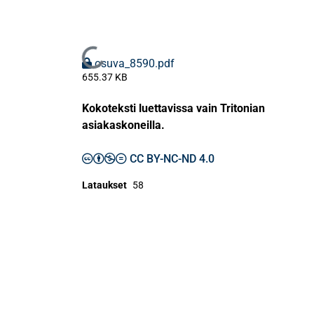
Ladataan...
osuva_8590.pdf
655.37 KB
Kokoteksti luettavissa vain Tritonian
asiakaskoneilla.
CC BY-NC-ND 4.0
Lataukset
58