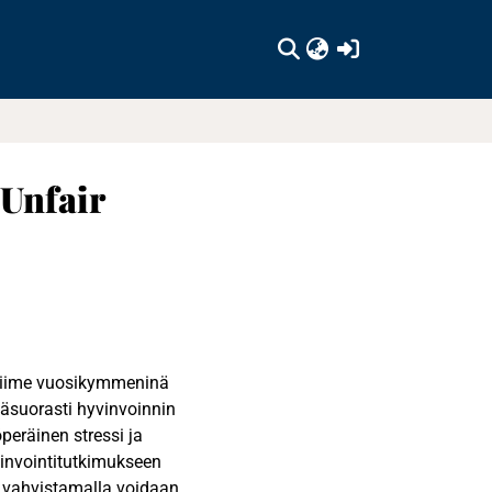
(current)
 Unfair
u viime vuosikymmeninä
epäsuorasti hyvinvoinnin
peräinen stressi ja
vinvointitutkimukseen
oita vahvistamalla voidaan