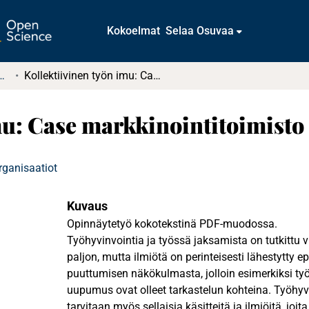
Kokoelmat
Selaa Osuvaa
t ja diplomityöt (rajattu saatavuus)
Kollektiivinen työn imu: Case markkinointitoimisto Unfair
mu: Case markkinointitoimisto
rganisaatiot
Kuvaus
Opinnäytetyö kokotekstinä PDF-muodossa.
Työhyvinvointia ja työssä jaksamista on tutkitt
paljon, mutta ilmiötä on perinteisesti lähestytty 
puuttumisen näkökulmasta, jolloin esimerkiksi työ
uupumus ovat olleet tarkastelun kohteina. Työhy
tarvitaan myös sellaisia käsitteitä ja ilmiöitä, j