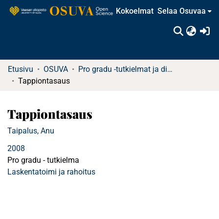
Kokoelmat
Selaa Osuvaa
(c
Etusivu
OSUVA
Pro gradu -tutkielmat ja diplomityöt (rajattu saatavuus)
Tappiontasaus
Tappiontasaus
Taipalus, Anu
2008
Pro gradu - tutkielma
Laskentatoimi ja rahoitus