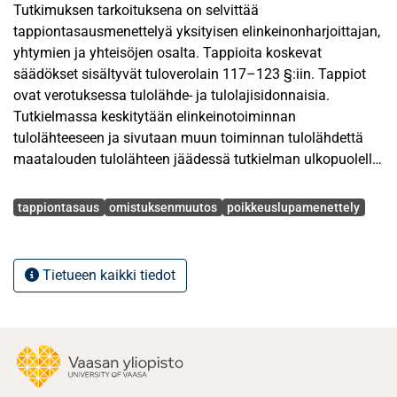
Tutkimuksen tarkoituksena on selvittää
tappiontasausmenettelyä yksityisen elinkeinonharjoittajan,
yhtymien ja yhteisöjen osalta. Tappioita koskevat
säädökset sisältyvät tuloverolain 117–123 §:iin. Tappiot
ovat verotuksessa tulolähde- ja tulolajisidonnaisia.
Tutkielmassa keskitytään elinkeinotoiminnan
tulolähteeseen ja sivutaan muun toiminnan tulolähdettä
maatalouden tulolähteen jäädessä tutkielman ulkopuolelle.
Avainsanat
tappiontasaus
omistuksenmuutos
poikkeuslupamenettely
Tappiot vahvistetaan verotuksessa viran puolesta ja
vähennetään tulevien vuosien tuloista sitä mukaa, kun
verotettavaa tuloa kertyy. Tappioiden vähentämisaika on
Tietueen kaikki tiedot
kymmenen vuotta. Suomessa noudatetaan carry over -
järjestelmää, jolloin tappio vähennetään tulevien vuosien
tuloista.
Tappioiden vähentäminen estyy, jos tappiovuoden aikana
tai sen jälkeen yrityksessä tapahtuu TVL 122 §:n mukainen