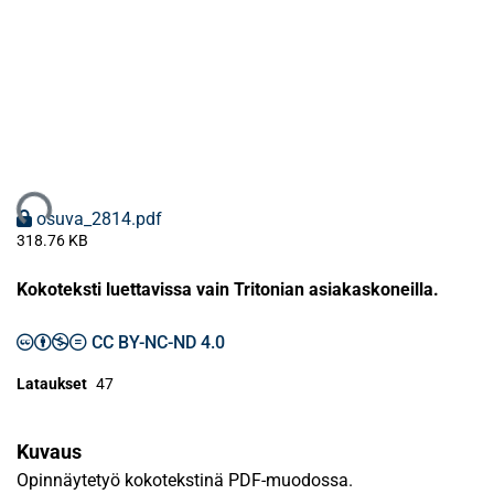
ataan...
osuva_2814.pdf
318.76 KB
Kokoteksti luettavissa vain Tritonian asiakaskoneilla.
CC BY-NC-ND 4.0
Lataukset
47
Kuvaus
Opinnäytetyö kokotekstinä PDF-muodossa.