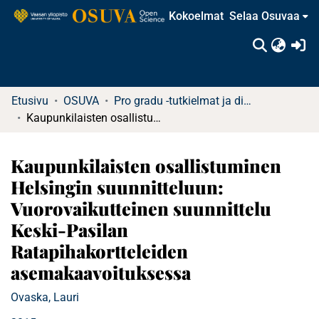
Kokoelmat
Selaa Osuvaa
(c
Etusivu
OSUVA
Pro gradu -tutkielmat ja diplomityöt
Kaupunkilaisten osallistuminen Helsingin suunnitteluun: Vuorovaikutteinen suunnittelu Keski-Pasilan Ratapihakortteleiden asemakaavoituksessa
Kaupunkilaisten osallistuminen
Helsingin suunnitteluun:
Vuorovaikutteinen suunnittelu
Keski-Pasilan
Ratapihakortteleiden
asemakaavoituksessa
Ovaska, Lauri