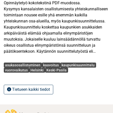
Opinnäytetyö kokotekstinä PDF-muodossa.
Kysymys kansalaisten osallistumisesta yhteiskunnalliseen
toimintaan nousee esille yhä enemmän kaikilla
yhteiskunnan osa-alueilla, myös kaupunkisuunnittelussa.
Kaupunkisuunnittelu koskettaa kaupunkien asukkaiden
arkipäiväistä elämää ohjaamalla elinympäristöjen
muutoksia. Jokaiselle kuuluu lainsäädännöllä turvattu
oikeus osallistua elinympäristönsä suunnitteluun ja
päätöksentekoon. Käytännön suunnittelutyöstä eli
kaavoituksesta vastaavat kaupungit ja kunnat, eikä
Avainsanat
asukkaiden perinteinen vaikuttamiskanava,
asukasosallistuminen
kaavoitus
kaupunkisuunnittelu
edustuksellinen demokratia, kykene välittämään jokaista
vuorovaikutus
Helsinki
Keski-Pasila
henkilökohtaista elinympäristöä koskevaa huolta
suunnittelijalle. Jotta kaupunkilaisten oikeudet osallistua
toteutuisivat, kaavoitusta ohjaava maankäyttö- ja
Tietueen kaikki tiedot
rakennuslaki korostaa osallistumista, avoimuutta ja
vuorovaikutusta suunnitteluprosesseissa. Vuonna 2000
uudistetun lain tavoitteet kytkeytyvät
suunnittelukäsityksessä viime vuosikymmeninä