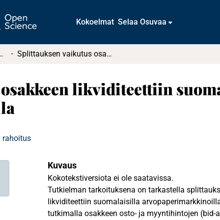
Kokoelmat
Selaa Osuvaa
tkielmat ja diplomityöt
Splittauksen vaikutus osakkeen likviditeettiin suomalaisilla arvopaperimarkkinoilla
osakkeen likviditeettiin suoma
la
 rahoitus
Kuvaus
Kokotekstiversiota ei ole saatavissa.
Tutkielman tarkoituksena on tarkastella splittau
likviditeettiin suomalaisilla arvopaperimarkkinoill
tutkimalla osakkeen osto- ja myyntihintojen (bid-a