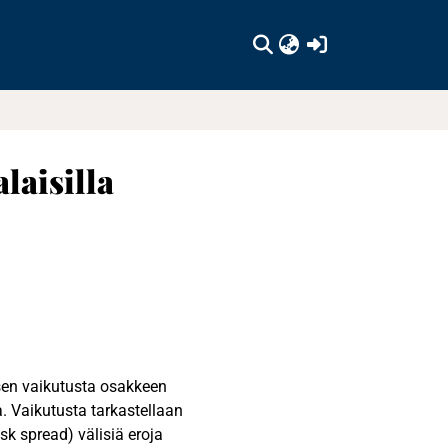
(current)
laisilla
ksen vaikutusta osakkeen
a. Vaikutusta tarkastellaan
sk spread) välisiä eroja