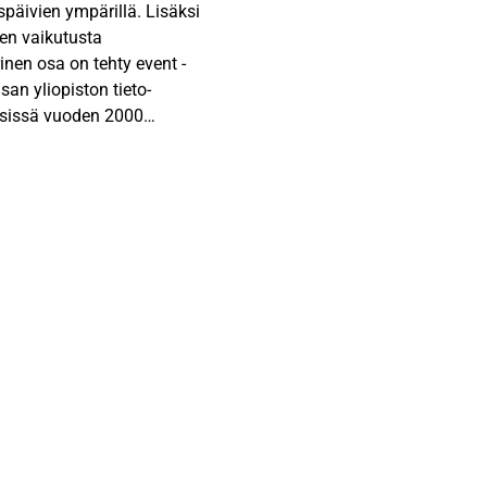
päivien ympärillä. Lisäksi
en vaikutusta
inen osa on tehty event -
an yliopiston tieto-
ssissä vuoden 2000
u vuosien 1997-2000 aikana.
äkseen ulkomaisia
 aineistona on käytetty myös
a kirjallisuutta.
ikuta merkittävästi
arkkinoilla.