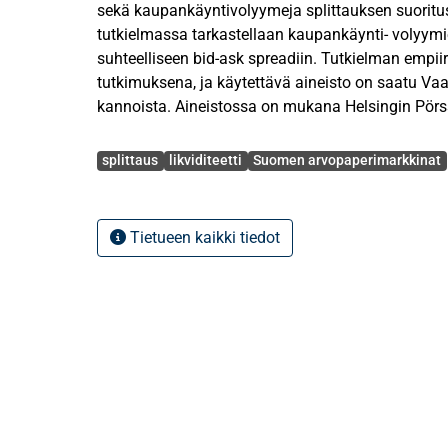
sekä kaupankäyntivolyymeja splittauksen suoritus
tutkielmassa tarkastellaan kaupankäynti- volyymi
suhteelliseen bid-ask spreadiin. Tutkielman empiir
tutkimuksena, ja käytettävä aineisto on saatu Vaas
kannoista. Aineistossa on mukana Helsingin Pör
lopussa noteerattuja osakkeita, jotka on splitatt
Avainsanat
Lähdeaineistona tutkielmassa on käytetty enimm
splittaus
likviditeetti
Suomen arvopaperimarkkinat
tutkimuksia ja artikkeleita. Näiden lisäksi lähde-
kotimaisia tutkimuksia, ja sekä koti- että ulkomaist
Tutkimuksen tulokset osoittavat, ettei splittaus va
Tietueen kaikki tiedot
osakkeen likviditeettiin suomalaisilla arvopaperim