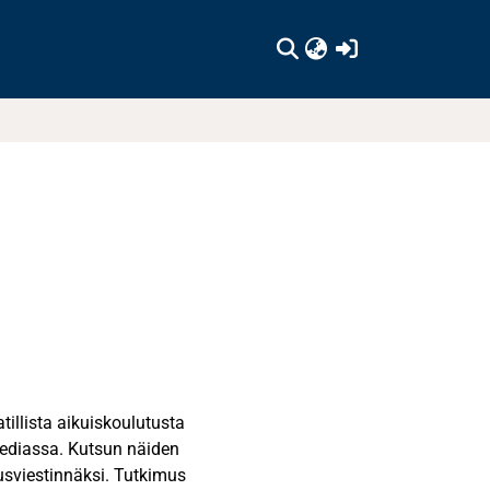
(current)
tillista aikuiskoulutusta
 mediassa. Kutsun näiden
usviestinnäksi. Tutkimus