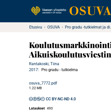
Etusivu
OSUVA
Pro gradu -tu
Koulutusmarkkinointia 
Aikuiskoulutusviestin
Rantakoski, Tiina
2017
Pro gradu - tutkielma
osuva_7772.pdf
1.22 MB
CC BY-NC-ND 4.0
Lataukset
493