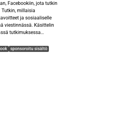
n, Facebookiin, jota tutkin
Tutkin, millaisia
avoitteet ja sosiaaliselle
 viestinnässä. Käsittelin
tässä tutkimuksessa
ook
sponsoroitu sisältö
AKK:n ja TEAK:n
vityksiä, joita oli
in 65 ammatillista
taukset sain 39
aadullinen ja määrällinen
utkin määrällisesti myös
lysoimalla eniten
ihepiirrematriisin avulla.
ja sain kattavan kuvan
iestinnällään etenkin