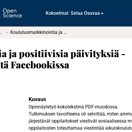
Kokoelmat
Selaa Osuvaa
tkielmat ja diplomityöt
Koulutusmarkkinointia ja positiivisia päivityksiä - Aikuiskoulutusviestintä Facebookissa
ja positiivisia päivityksiä -
tä Facebookissa
Kuvaus
Opinnäytetyö kokotekstinä PDF-muodossa.
Tutkimuksen tavoitteena oli selvittää, miten amma
järjestävät oppilaitokset viestivät sosiaalisessa
oppilaitosten toteuttamaa viestintää aikuiskoulut