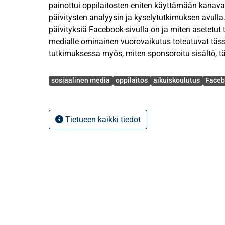
painottui oppilaitosten eniten käyttämään kanavaa
päivitysten analyysin ja kyselytutkimuksen avulla. 
päivityksiä Facebook-sivulla on ja miten asetetut t
medialle ominainen vuorovaikutus toteutuvat tässä
tutkimuksessa myös, miten sponsoroitu sisältö, 
Facebook-mainonta, ilmenee viestinnässä.
Avainsanat
sosiaalinen media
oppilaitos
aikuiskoulutus
Faceb
Analysoin neljän oppilaitoksen, JAO:n, SEDU:n, T
ajanjaksona 31.8.−31.12.2015 tekemiä Facebook-päi
yhteensä 283 kappaletta. Kyselytutkimuksen lähet
Tietueen kaikki tiedot
aikuiskoulutusta järjestävälle oppilaitoksille, vas
oppilaitokselta. Tutkimuksen menetelminä olivat l
analyysi. Luokittelin päivitykset aihealueisiin ja t
sponsoroitua sisältöä. Vuorovaikutusta tutkin ana
reaktioita saaneita päivityksiä myös Zhangin ym. a
Kyselytutkimuksella täydensin päivitysanalyysia 
oppilaitosten viestinnästä.
Tutkimus osoitti, että oppilaitokset tavoittelevat v