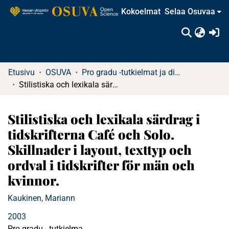
Kokoelmat
Selaa Osuvaa
(c
Etusivu
OSUVA
Pro gradu -tutkielmat ja diplomityöt
Stilistiska och lexikala särdrag i tidskrifterna Café och Solo. Skillnader i layout, texttyp och ordval i tidskrifter för män och kvinnor.
Stilistiska och lexikala särdrag i
tidskrifterna Café och Solo.
Skillnader i layout, texttyp och
ordval i tidskrifter för män och
kvinnor.
Kaukinen, Mariann
2003
Pro gradu - tutkielma