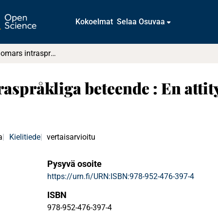
Kokoelmat
Selaa Osuvaa
Närpesungdomars intraspråkliga beteende : En attitydundersökning med framtidsperspektiv
aspråkliga beteende : En att
a
Kielitiede
vertaisarvioitu
Pysyvä osoite
https://urn.fi/URN:ISBN:978-952-476-397-4
ISBN
978-952-476-397-4