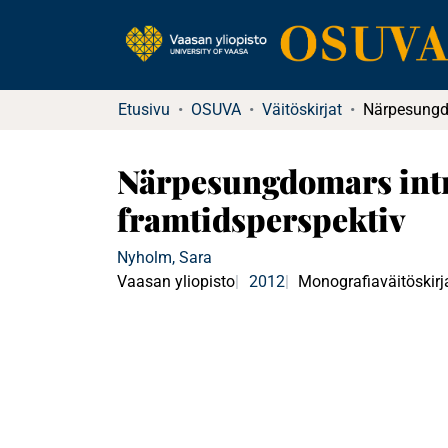
Etusivu
OSUVA
Väitöskirjat
Närpesungdomars intr
framtidsperspektiv
Nyholm, Sara
Vaasan yliopisto
2012
Monografiaväitöskirj