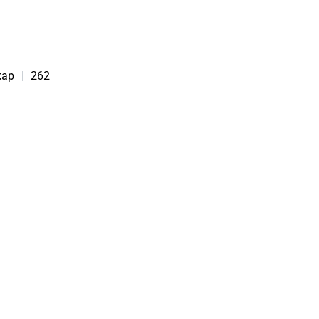
kap
|
262