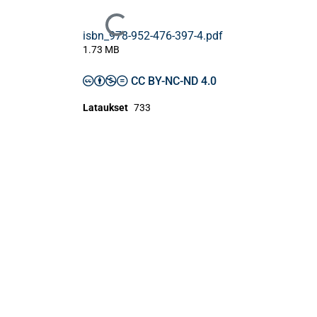
Ladataan...
isbn_978-952-476-397-4.pdf
1.73 MB
CC BY-NC-ND 4.0
Lataukset
733