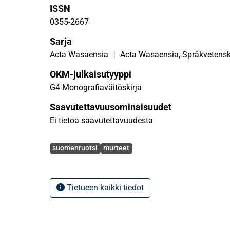
ISSN
0355-2667
Sarja
Acta Wasaensia
|
Acta Wasaensia, Språkvetens
OKM-julkaisutyyppi
G4 Monografiaväitöskirja
Saavutettavuusominaisuudet
Ei tietoa saavutettavuudesta
Avainsanat
suomenruotsi
murteet
Tietueen kaikki tiedot