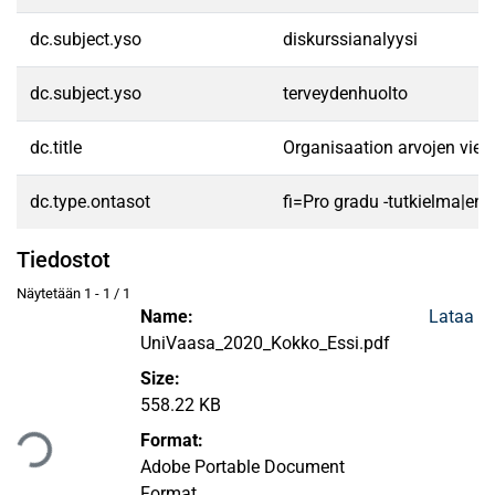
dc.subject.yso
diskurssianalyysi
dc.subject.yso
terveydenhuolto
dc.title
Organisaation arvojen vies
dc.type.ontasot
fi=Pro gradu -tutkielma|en
Tiedostot
Näytetään
1 - 1 / 1
Name:
Lataa
UniVaasa_2020_Kokko_Essi.pdf
Size:
ataan...
558.22 KB
Format:
Adobe Portable Document
Format