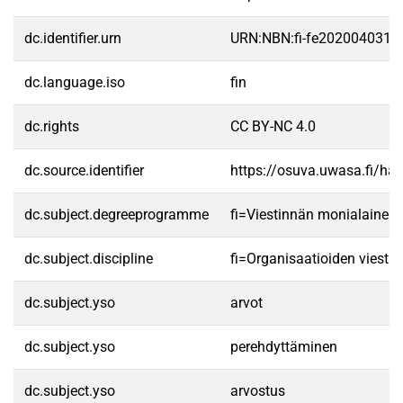
dc.identifier.urn
URN:NBN:fi-fe2020040310
dc.language.iso
fin
dc.rights
CC BY-NC 4.0
dc.source.identifier
https://osuva.uwasa.fi/h
dc.subject.degreeprogramme
fi=Viestinnän monialainen
dc.subject.discipline
fi=Organisaatioiden viesti
dc.subject.yso
arvot
dc.subject.yso
perehdyttäminen
dc.subject.yso
arvostus