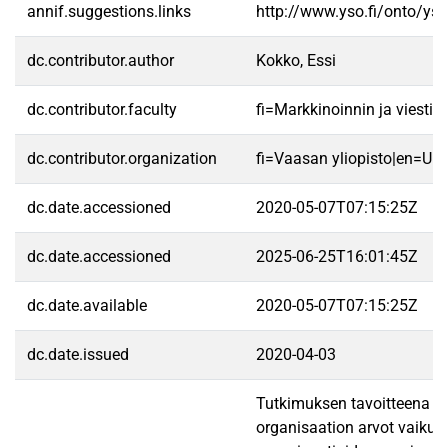
annif.suggestions.links
http://www.yso.fi/onto/ys
dc.contributor.author
Kokko, Essi
dc.contributor.faculty
fi=Markkinoinnin ja viest
dc.contributor.organization
fi=Vaasan yliopisto|en=Uni
dc.date.accessioned
2020-05-07T07:15:25Z
dc.date.accessioned
2025-06-25T16:01:45Z
dc.date.available
2020-05-07T07:15:25Z
dc.date.issued
2020-04-03
Tutkimuksen tavoitteena on
organisaation arvot vaikut