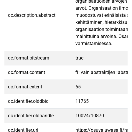
organisaatioiden arvojen tu
arvot. Organisaation ilmoit
dc.description.abstract
muodostuvat erinäisistä arv
kehittäminen, hierarkkisuus
organisaation toimintaan li
mainittuina arvoina. Osasto
varmistamisessa.
dc.format.bitstream
true
dc.format.content
fi=vain abstrakti|en=abstra
dc.format.extent
65
dc.identifier.olddbid
11765
dc.identifier.oldhandle
10024/10870
dc.identifier.uri
https://osuva.uwasa.fi/h