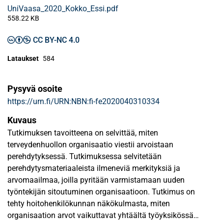
UniVaasa_2020_Kokko_Essi.pdf
558.22 KB
CC BY-NC 4.0
Lataukset
584
Pysyvä osoite
https://urn.fi/URN:NBN:fi-fe2020040310334
Kuvaus
Tutkimuksen tavoitteena on selvittää, miten
terveydenhuollon organisaatio viestii arvoistaan
perehdytyksessä. Tutkimuksessa selvitetään
perehdytysmateriaaleista ilmeneviä merkityksiä ja
arvomaailmaa, joilla pyritään varmistamaan uuden
työntekijän sitoutuminen organisaatioon. Tutkimus on
tehty hoitohenkilökunnan näkökulmasta, miten
organisaation arvot vaikuttavat yhtäältä työyksikössä