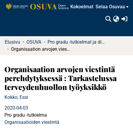
Kokoelmat
Selaa Osuvaa
(c
Etusivu
OSUVA
Pro gradu -tutkielmat ja diplomityöt
Organisaation arvojen viestintä perehdytyksessä : Tarkastelussa terveydenhuollon työyksikkö
Organisaation arvojen viestintä
perehdytyksessä : Tarkastelussa
terveydenhuollon työyksikkö
Kokko, Essi
2020-04-03
Pro gradu -tutkielma
Organisaatioiden viestintä