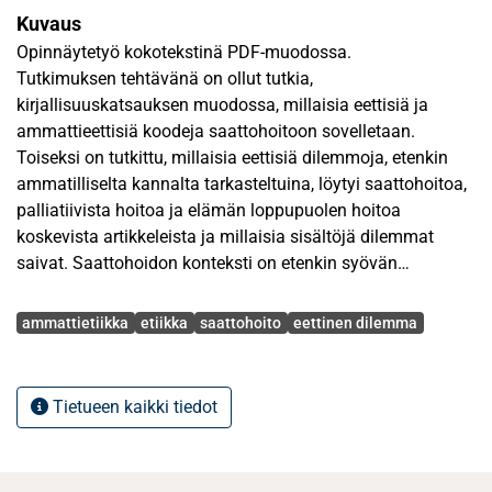
Kuvaus
Opinnäytetyö kokotekstinä PDF-muodossa.
Tutkimuksen tehtävänä on ollut tutkia,
kirjallisuuskatsauksen muodossa, millaisia eettisiä ja
ammattieettisiä koodeja saattohoitoon sovelletaan.
Toiseksi on tutkittu, millaisia eettisiä dilemmoja, etenkin
ammatilliselta kannalta tarkasteltuina, löytyi saattohoitoa,
palliatiivista hoitoa ja elämän loppupuolen hoitoa
koskevista artikkeleista ja millaisia sisältöjä dilemmat
saivat. Saattohoidon konteksti on etenkin syövän
terminaalivaihetta sairastavien potilaiden saamassa
Avainsanat
hoidossa.
ammattietiikka
etiikka
saattohoito
eettinen dilemma
Keskeisinä käsitteinä työssä ovat terveydenhuollon
ammattieettiset koodit ja eettiset dilemmat sekä
Tietueen kaikki tiedot
empiirisinä käsitteinä saattohoito, hoitotahto ja eutanasia.
Teoria käsittelee ammattietiikkaa, velvollisuusetiikkaa ja
terveydenhuollon etiikkaa ja niiden keskeisiä sisältöjä.