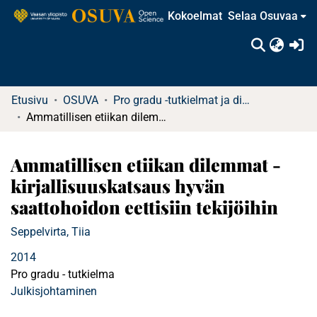
Kokoelmat
Selaa Osuvaa
(c
Etusivu
OSUVA
Pro gradu -tutkielmat ja diplomityöt (rajattu saatavuus)
Ammatillisen etiikan dilemmat -kirjallisuuskatsaus hyvän saattohoidon eettisiin tekijöihin
Ammatillisen etiikan dilemmat -
kirjallisuuskatsaus hyvän
saattohoidon eettisiin tekijöihin
Seppelvirta, Tiia
2014
Pro gradu - tutkielma
Julkisjohtaminen