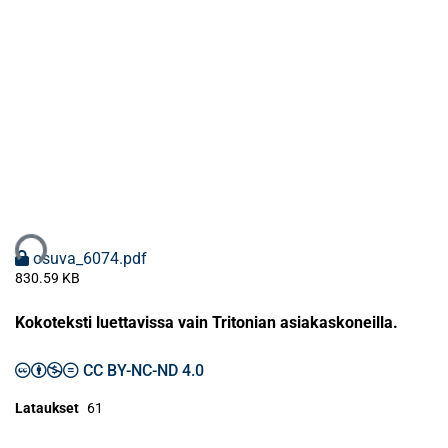
taan...
osuva_6074.pdf
830.59 KB
Kokoteksti luettavissa vain Tritonian asiakaskoneilla.
CC BY-NC-ND 4.0
Lataukset
61