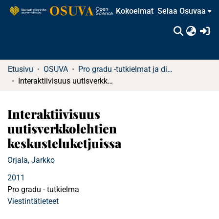
Kokoelmat
Selaa Osuvaa
(c
Etusivu
OSUVA
Pro gradu -tutkielmat ja diplomityöt
Interaktiivisuus uutisverkkolehtien keskusteluketjuissa
Interaktiivisuus
uutisverkkolehtien
keskusteluketjuissa
Orjala, Jarkko
2011
Pro gradu - tutkielma
Viestintätieteet