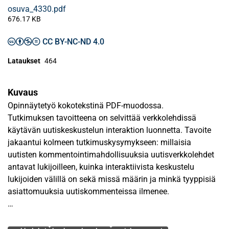
osuva_4330.pdf
676.17 KB
CC BY-NC-ND 4.0
Lataukset
464
Kuvaus
Opinnäytetyö kokotekstinä PDF-muodossa.
Tutkimuksen tavoitteena on selvittää verkkolehdissä
käytävän uutiskeskustelun interaktion luonnetta. Tavoite
jakaantui kolmeen tutkimuskysymykseen: millaisia
uutisten kommentointimahdollisuuksia uutisverkkolehdet
antavat lukijoilleen, kuinka interaktiivista keskustelu
lukijoiden välillä on sekä missä määrin ja minkä tyyppisiä
asiattomuuksia uutiskommenteissa ilmenee.
Lehtien kommentointimahdollisuuksia tutkittiin
Avainsanat
kartoittamalla yli 30 eri paikallis-, maakunta- ja kansallisen