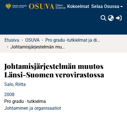
Kokoelmat
Selaa Osuvaa
(c
Etusivu
OSUVA
Pro gradu -tutkielmat ja diplomityöt (rajattu saatavuus)
Johtamisjärjestelmän muutos Länsi-Suomen verovirastossa
Johtamisjärjestelmän muutos
Länsi-Suomen verovirastossa
Salo, Riitta
2008
Pro gradu - tutkielma
Johtaminen ja organisaatiot