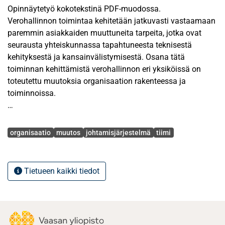
Opinnäytetyö kokotekstinä PDF-muodossa.
Verohallinnon toimintaa kehitetään jatkuvasti vastaamaan
paremmin asiakkaiden muuttuneita tarpeita, jotka ovat
seurausta yhteiskunnassa tapahtuneesta teknisestä
kehityksestä ja kansainvälistymisestä. Osana tätä
toiminnan kehittämistä verohallinnon eri yksiköissä on
toteutettu muutoksia organisaation rakenteessa ja
toiminnoissa.
Organisaatiomuutoksen taustalla on useimmiten uuden
Avainsanat
strategian toteuttaminen ja sen mukauttaminen
organisaatio
muutos
johtamisjärjestelmä
tiimi
organisaation toimintaympäristön muuttuneisiin
vaatimuksiin. Strategian muutokset aiheuttavat usein
muutoksia myös organisaation rakenteeseen.
Tietueen kaikki tiedot
Tämän tutkimustehtävän tarkoituksena on ollut selvittää
miten eri tasoilla toimivat esimiehet Länsi-Suomen
verovirastossa ovat kokeneet organisaatiossaan