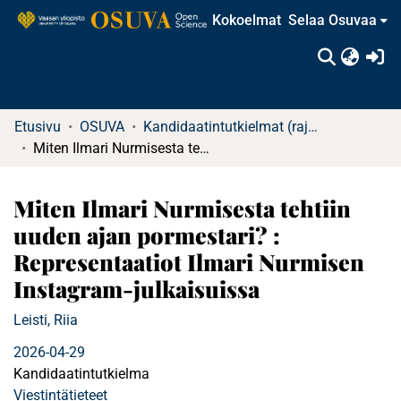
Kokoelmat
Selaa Osuvaa
(c
Etusivu
OSUVA
Kandidaatintutkielmat (rajattu saatavuus)
Miten Ilmari Nurmisesta tehtiin uuden ajan pormestari? : Representaatiot Ilmari Nurmisen Instagram-julkaisuissa
Miten Ilmari Nurmisesta tehtiin
uuden ajan pormestari? :
Representaatiot Ilmari Nurmisen
Instagram-julkaisuissa
Leisti, Riia
2026-04-29
Kandidaatintutkielma
Viestintätieteet