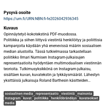
Pysyvä osoite
https://urn.fi/URN:NBN:fi-fe2026042936345
Kuvaus
Opinnäytetyö kokotekstinä PDF-muodossa.
Politiikka ja siihen liittyvä viestintä henkilöityy ja poliittisia
kampanjoita käydään yhä enenevissä määrin sosiaalisen
median alustoilla. Tässä tutkielmassa tarkastellaan
poliitikko Ilmari Nurmisen Instagram-julkaisujen
representaatioita hyödyntäen multimodaalisen viestinnän
teorioita. Tutkimusyksikkönä on Instagram-julkaisu,
sisältäen kuvan, kuvatekstin ja tykkäysmäärät. Lähestyn
yksittäisiä julkaisuja Roland Barthesin käsitteiden
denotaatio, konnotaation ja myytin kautta. Tavoitteena on
Avainsanat
selvittää millaisia representaatioita poliitikko Nurminen
sosiaalinen media
representaatio
viestintä
mainonta
Instagram-julkaisuissa rakentaa. Tutkielmassa
Instagram
kuvat
politiikka
henkilöbrändäys
kuvateokset
media
representaatiot ovat asian, ilmiön tai käsitteen