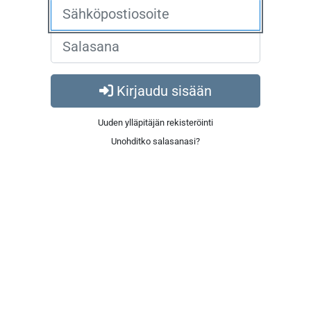
Kirjaudu sisään
Uuden ylläpitäjän rekisteröinti
Unohditko salasanasi?