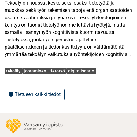
Tekoäly on noussut keskeiseksi osaksi tietotyötä ja
muokkaa sekä työn tekemisen tapoja että organisaatioiden
osaamisvaatimuksia ja työarkea. Tekoälyteknologioiden
kehitys on tuonut tietotyöhön merkittäviä hyötyjä, mutta
samalla lisännyt työn kognitiivista kuormittavuutta.
Tietotyössä, jonka ydin perustuu ajatteluun,
päätöksentekoon ja tiedonkäsittelyyn, on välttämätöntä
ymmärtää tekoälyn vaikutuksia työntekijöiden kognitiivisiin
prosesseihin, jotta nämä vaikutukset voidaan huomioida
Avainsanat
tekoälyn käyttöönoton johtamisessa. Tämä kvalitatiivinen
tekoäly
johtaminen
tietotyö
digitalisaatio
tutkimus tarkastelee tekoälyn roolia tietotyöntekijöiden
kognitiivisen kuormituksen muodostumisessa.
Tietueen kaikki tiedot
Tutkimuksen tavoitteena on hankkia syvällistä ymmärrystä
siitä, miten tekoäly näkyy nykypäivän tietotyössä, millä
tavoin se vaikuttaa tietotyöntekijän kognitiivisiin
prosesseihin sekä miten tekoälyn käyttöä voidaan johtaa ja
tukea organisaatioissa siten, että se tukee henkilöstön
kognitiivista suorituskykyä. Tutkielman teoreettinen