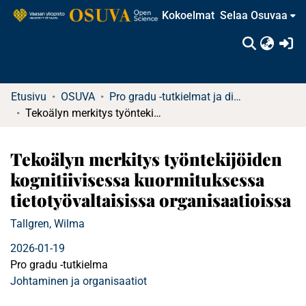
Kokoelmat
Selaa Osuvaa
(c
Etusivu
OSUVA
Pro gradu -tutkielmat ja diplomityöt
Tekoälyn merkitys työntekijöiden kognitiivisessa kuormituksessa tietotyövaltaisissa organisaatioissa
Tekoälyn merkitys työntekijöiden
kognitiivisessa kuormituksessa
tietotyövaltaisissa organisaatioissa
Tallgren, Wilma
2026-01-19
Pro gradu -tutkielma
Johtaminen ja organisaatiot