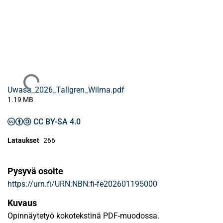
Ladataan...
Uwasa_2026_Tallgren_Wilma.pdf
1.19 MB
CC BY-SA 4.0
Lataukset
266
Pysyvä osoite
https://urn.fi/URN:NBN:fi-fe202601195000
Kuvaus
Opinnäytetyö kokotekstinä PDF-muodossa.