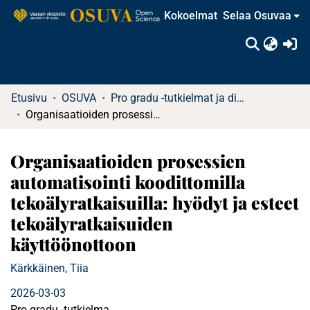
Kokoelmat
Selaa Osuvaa
(c
Etusivu
OSUVA
Pro gradu -tutkielmat ja diplomityöt
Organisaatioiden prosessien automatisointi koodittomilla tekoälyratkaisuilla: hyödyt ja esteet tekoälyratkaisuiden käyttöönottoon
Organisaatioiden prosessien
automatisointi koodittomilla
tekoälyratkaisuilla: hyödyt ja esteet
tekoälyratkaisuiden
käyttöönottoon
Kärkkäinen, Tiia
2026-03-03
Pro gradu -tutkielma