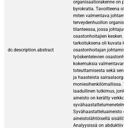
organisaatiorakenne on peri
byrokratia. Tavoitteena oli 
miten valmentava johtamin
terveydenhuollon organisaa
tilanteessa, jossa johtajuus
osastonhoitajien kesken. T
tarkoituksena oli kuvata k
dc.description.abstract
osastonhoitajan johtamism
työskentelevien osastonhoi
kokemuksia valmentavan j
toteuttamisesta sekä sen 
ja haasteista sairaalaorgan
moniesihenkilömallissa. T
laadullinen tutkimus, jonka
aineisto on kerätty verkkovä
syvähaastattelumenetelmän
Syvähaastatteluaineisto on
aineistolähtöisellä sisällön
Analyysissä on abduktiivine