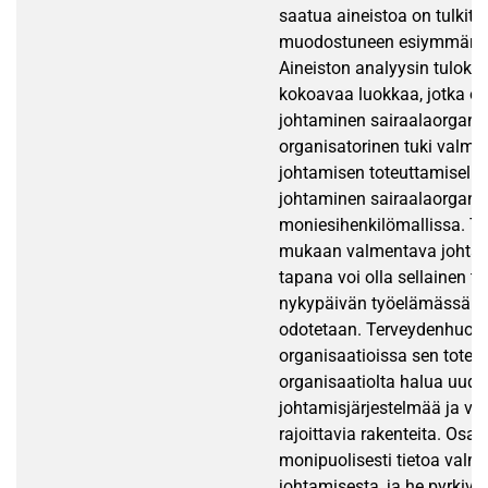
saatua aineistoa on tulkittu
muodostuneen esiymmärryk
Aineiston analyysin tuloks
kokoavaa luokkaa, jotka o
johtaminen sairaalaorganis
organisatorinen tuki valm
johtamisen toteuttamiselle
johtaminen sairaalaorgani
moniesihenkilömallissa. 
mukaan valmentava johtam
tapana voi olla sellainen t
nykypäivän työelämässä jo
odotetaan. Terveydenhuoll
organisaatioissa sen toteu
organisaatiolta halua uudi
johtamisjärjestelmää ja vä
rajoittavia rakenteita. Osas
monipuolisesti tietoa valm
johtamisesta, ja he pyrkiv