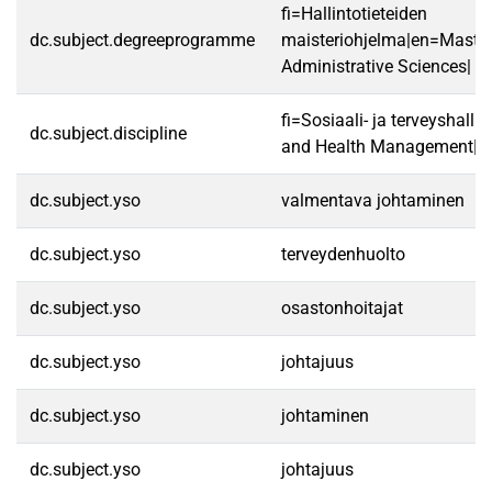
fi=Hallintotieteiden
dc.subject.degreeprogramme
maisteriohjelma|en=Master
Administrative Sciences|
fi=Sosiaali- ja terveyshalli
dc.subject.discipline
and Health Management|
dc.subject.yso
valmentava johtaminen
dc.subject.yso
terveydenhuolto
dc.subject.yso
osastonhoitajat
dc.subject.yso
johtajuus
dc.subject.yso
johtaminen
dc.subject.yso
johtajuus