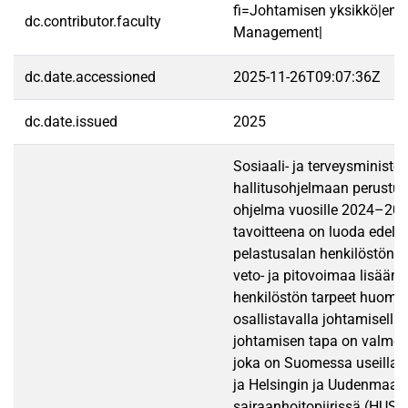
fi=Johtamisen yksikkö|en=
dc.contributor.faculty
Management|
dc.date.accessioned
2025-11-26T09:07:36Z
dc.date.issued
2025
Sosiaali- ja terveysministe
hallitusohjelmaan perustuv
ohjelma vuosille 2024–202
tavoitteena on luoda edellyt
pelastusalan henkilöstön ri
veto- ja pitovoimaa lisäämä
henkilöstön tarpeet huomioi
osallistavalla johtamisella.
johtamisen tapa on valmen
joka on Suomessa useilla h
ja Helsingin ja Uudenmaan
sairaanhoitopiirissä (HUS) 