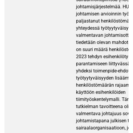
johtamisjärjestelmää. HUSi
johtamisen arvioinnin työo
paljastanut henkilöstömää
yhteydessä työtyytyväisyy
valmentavan johtamisottee
tiedetään olevan mahdotont
on suuri määrä henkilöstö
2023 tehdyn esihenkilötyön
parantamiseen liittyvässä p
yhdeksi toimenpide-ehdotu
työtyytyväisyyden lisäämi
henkilöstömäärän rajaamin
käyttöön esihenkilöiden
tiimityöskentelymalli. Tämä
tutkielman tavoitteena oli s
valmentava johtajuus sove
johtamistapana julkisen te
sairaalaorganisaatioon, joi