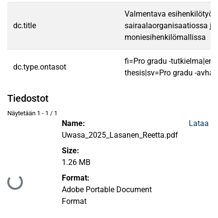
Valmentava esihenkilötyö
dc.title
sairaalaorganisaatiossa ja
moniesihenkilömallissa
fi=Pro gradu -tutkielma|en
dc.type.ontasot
thesis|sv=Pro gradu -avhan
Tiedostot
Näytetään
1 - 1 / 1
Name:
Lataa
Uwasa_2025_Lasanen_Reetta.pdf
Size:
1.26 MB
Format:
Ladataan...
Adobe Portable Document
Format