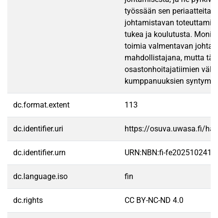
työssään sen periaatteita.
johtamistavan toteuttamis
tukea ja koulutusta. Monies
toimia valmentavan johta
mahdollistajana, mutta täll
osastonhoitajatiimien väli
kumppanuuksien syntymine
dc.format.extent
113
dc.identifier.uri
https://osuva.uwasa.fi/h
dc.identifier.urn
URN:NBN:fi-fe2025102410
dc.language.iso
fin
dc.rights
CC BY-NC-ND 4.0