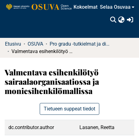
Kokoelmat
Selaa Osuvaa
(c
Etusivu
OSUVA
Pro gradu -tutkielmat ja diplomityöt
Valmentava esihenkilötyö sairaalaorganisaatiossa ja moniesihenkilömallissa
Valmentava esihenkilötyö
sairaalaorganisaatiossa ja
moniesihenkilömallissa
Tietueen suppeat tiedot
dc.contributor.author
Lasanen, Reetta