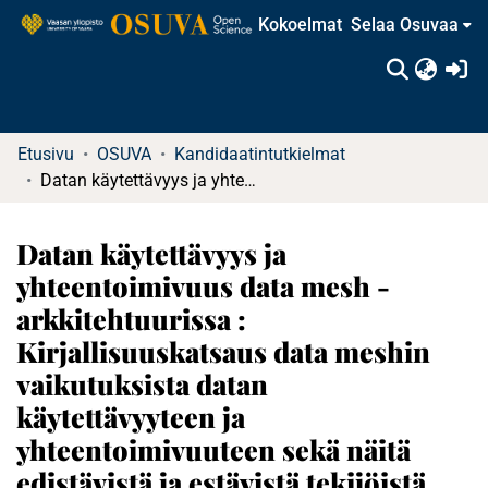
Kokoelmat
Selaa Osuvaa
(c
Etusivu
OSUVA
Kandidaatintutkielmat
Datan käytettävyys ja yhteentoimivuus data mesh -arkkitehtuurissa : Kirjallisuuskatsaus data meshin vaikutuksista datan käytettävyyteen ja yhteentoimivuuteen sekä näitä edistävistä ja estävistä tekijöistä organisaatioissa
Datan käytettävyys ja
yhteentoimivuus data mesh -
arkkitehtuurissa :
Kirjallisuuskatsaus data meshin
vaikutuksista datan
käytettävyyteen ja
yhteentoimivuuteen sekä näitä
edistävistä ja estävistä tekijöistä