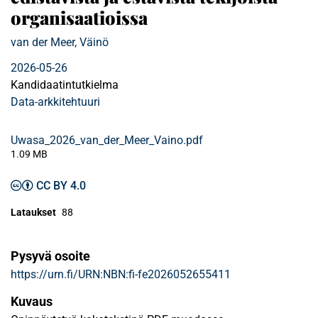
organisaatioissa
van der Meer, Väinö
2026-05-26
Kandidaatintutkielma
Data-arkkitehtuuri
Uwasa_2026_van_der_Meer_Vaino.pdf
1.09 MB
CC BY 4.0
Lataukset
88
Pysyvä osoite
https://urn.fi/URN:NBN:fi-fe2026052655411
Kuvaus