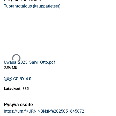
Tuotantotalous (kauppatieteet)
Ladataan...
Uwasa_2025_Salvi_Otto.pdf
3.06 MB
CC BY 4.0
Lataukset
385
Pysyvä osoite
https://urn.fi/URN:NBN:fi-fe2025051645872