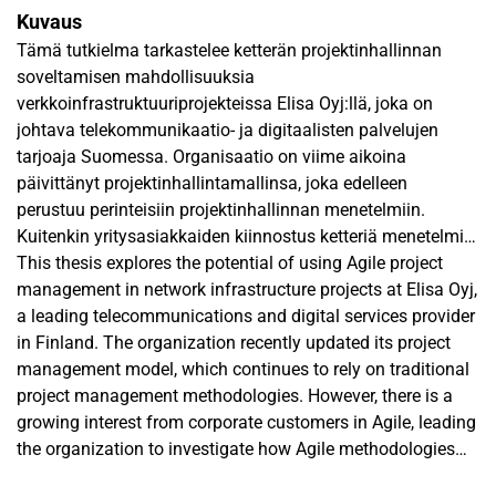
Kuvaus
Tämä tutkielma tarkastelee ketterän projektinhallinnan
soveltamisen mahdollisuuksia
verkkoinfrastruktuuriprojekteissa Elisa Oyj:llä, joka on
johtava telekommunikaatio- ja digitaalisten palvelujen
tarjoaja Suomessa. Organisaatio on viime aikoina
päivittänyt projektinhallintamallinsa, joka edelleen
perustuu perinteisiin projektinhallinnan menetelmiin.
Kuitenkin yritysasiakkaiden kiinnostus ketteriä menetelmiä
kohtaan on kasvanut, minkä seurauksena Elisa on alkanut
This thesis explores the potential of using Agile project
selvittää, miten ketteriä toimintamalleja voitaisiin
management in network infrastructure projects at Elisa Oyj,
hyödyntää asiakasprojektien toteutuksessa.
a leading telecommunications and digital services provider
in Finland. The organization recently updated its project
Tutkielma noudattaa design science research-
management model, which continues to rely on traditional
tutkimusmetodologiaa (DSRM) ja tavoitteena on kehittää
project management methodologies. However, there is a
hybridiprojektinhallintamalli, jossa ketteriä menetelmiä
growing interest from corporate customers in Agile, leading
yhdistetään Elisan asiakastoimitusympäristössä
the organization to investigate how Agile methodologies
käytettäviin perinteisiin projektinhallinnan menetelmiin.
could be applied in customer project implementations.