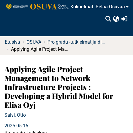
Kokoelmat
Selaa Osuvaa
(c
Etusivu
OSUVA
Pro gradu -tutkielmat ja diplomityöt
Applying Agile Project Management to Network Infrastructure Projects : Developing a Hybrid Model for Elisa Oyj
Applying Agile Project
Management to Network
Infrastructure Projects :
Developing a Hybrid Model for
Elisa Oyj
Salvi, Otto
2025-05-16
Pro gradu -tutkielma