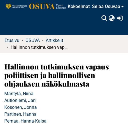
Kokoelmat
Selaa Osuvaa
(c
Etusivu
OSUVA
Artikkelit
Hallinnon tutkimuksen vapaus poliittisen ja hallinnollisen ohjauksen näkökulmasta
Hallinnon tutkimuksen vapaus
poliittisen ja hallinnollisen
ohjauksen näkökulmasta
Mäntylä, Niina
Autioniemi, Jari
Kosonen, Jonna
Partinen, Hanna
Pernaa, Hanna-Kaisa