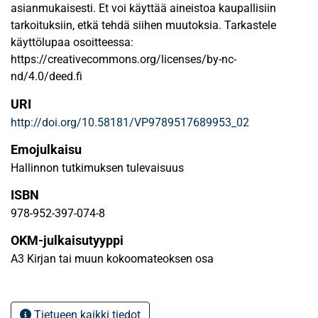
asianmukaisesti. Et voi käyttää aineistoa kaupallisiin
tarkoituksiin, etkä tehdä siihen muutoksia. Tarkastele
käyttölupaa osoitteessa:
https://creativecommons.org/licenses/by-nc-
nd/4.0/deed.fi
URI
http://doi.org/10.58181/VP9789517689953_02
Emojulkaisu
Hallinnon tutkimuksen tulevaisuus
ISBN
978-952-397-074-8
OKM-julkaisutyyppi
A3 Kirjan tai muun kokoomateoksen osa
Tietueen kaikki tiedot