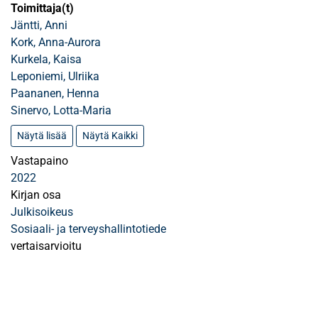
Toimittaja(t)
Jäntti, Anni
Kork, Anna-Aurora
Kurkela, Kaisa
Leponiemi, Ulriika
Paananen, Henna
Sinervo, Lotta-Maria
Näytä lisää
Näytä Kaikki
Vastapaino
2022
Kirjan osa
Julkisoikeus
Sosiaali- ja terveyshallintotiede
vertaisarvioitu