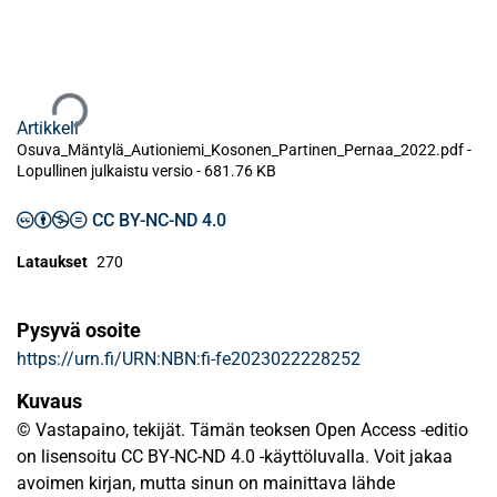
Ladataan...
Artikkeli
Osuva_Mäntylä_Autioniemi_Kosonen_Partinen_Pernaa_2022.pdf -
Lopullinen julkaistu versio
-
681.76 KB
CC BY-NC-ND 4.0
Lataukset
270
Pysyvä osoite
https://urn.fi/URN:NBN:fi-fe2023022228252
Kuvaus
© Vastapaino, tekijät. Tämän teoksen Open Access -editio
on lisensoitu CC BY-NC-ND 4.0 -käyttöluvalla. Voit jakaa
avoimen kirjan, mutta sinun on mainittava lähde