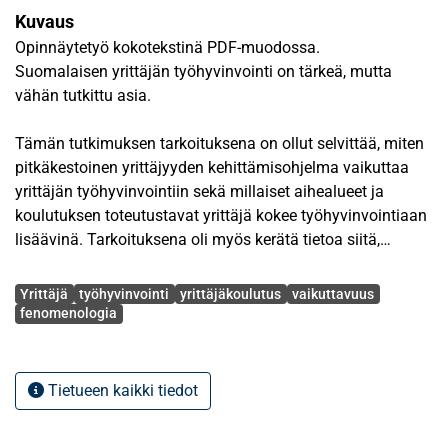
Kuvaus
Opinnäytetyö kokotekstinä PDF-muodossa.
Suomalaisen yrittäjän työhyvinvointi on tärkeä, mutta
vähän tutkittu asia.
Tämän tutkimuksen tarkoituksena on ollut selvittää, miten
pitkäkestoinen yrittäjyyden kehittämisohjelma vaikuttaa
yrittäjän työhyvinvointiin sekä millaiset aihealueet ja
koulutuksen toteutustavat yrittäjä kokee työhyvinvointiaan
lisäävinä. Tarkoituksena oli myös kerätä tietoa siitä,
millaisia aihealueita tai toteutustapoja yrittäjä jäi
Avainsanat
kehittämisohjelmassa kaipaamaan.
Yrittäjä
työhyvinvointi
yrittäjäkoulutus
vaikuttavuus
fenomenologia
Tutkimus tehtiin lähestymistavaltaan fenomenologis-
hermeneuttisena laadullisena tutkimuksena. Aineiston
keruumenetelmänä käytettiin teemahaastattelua.
Tietueen kaikki tiedot
Haastateltaviksi valittiin kahdeksan yrittäjää, 2 Etelä-
Pohjanmaalta, 2 Pirkanmaalta, 2 Satakunnasta ja 2 Keski-