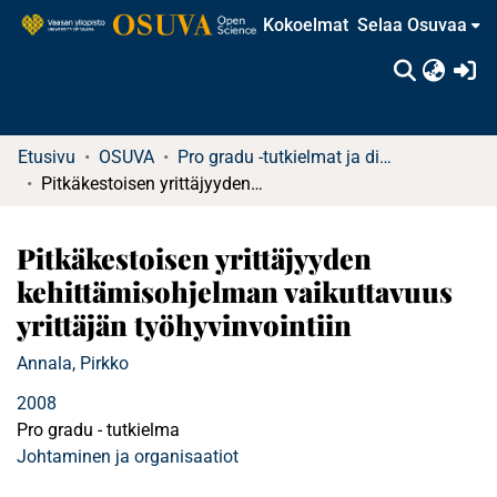
Kokoelmat
Selaa Osuvaa
(c
Etusivu
OSUVA
Pro gradu -tutkielmat ja diplomityöt (rajattu saatavuus)
Pitkäkestoisen yrittäjyyden kehittämisohjelman vaikuttavuus yrittäjän työhyvinvointiin
Pitkäkestoisen yrittäjyyden
kehittämisohjelman vaikuttavuus
yrittäjän työhyvinvointiin
Annala, Pirkko
2008
Pro gradu - tutkielma
Johtaminen ja organisaatiot