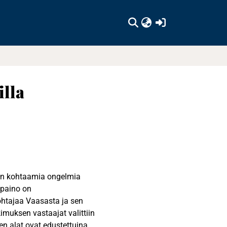
(current)
illa
ien kohtaamia ongelmia
äpaino on
ohtajaa Vaasasta ja sen
tkimuksen vastaajat valittiin
ten alat ovat edustettuina.