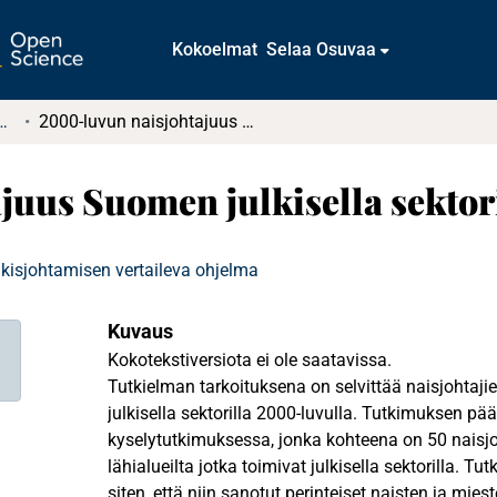
Kokoelmat
Selaa Osuvaa
tkielmat ja diplomityöt
2000-luvun naisjohtajuus Suomen julkisella sektorilla
uus Suomen julkisella sektor
ulkisjohtamisen vertaileva ohjelma
Kuvaus
Kokotekstiversiota ei ole saatavissa.
Tutkielman tarkoituksena on selvittää naisjohtaj
julkisella sektorilla 2000-luvulla. Tutkimuksen pä
kyselytutkimuksessa, jonka kohteena on 50 naisj
lähialueilta jotka toimivat julkisella sektorilla. Tu
siten, että niin sanotut perinteiset naisten ja mies