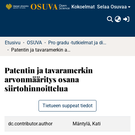
Kokoelmat
Selaa Osuvaa
(c
Etusivu
OSUVA
Pro gradu -tutkielmat ja diplomityöt
Patentin ja tavaramerkin arvonmääritys osana siirtohinnoittelua
Patentin ja tavaramerkin
arvonmääritys osana
siirtohinnoittelua
Tietueen suppeat tiedot
dc.contributor.author
Mäntylä, Kati