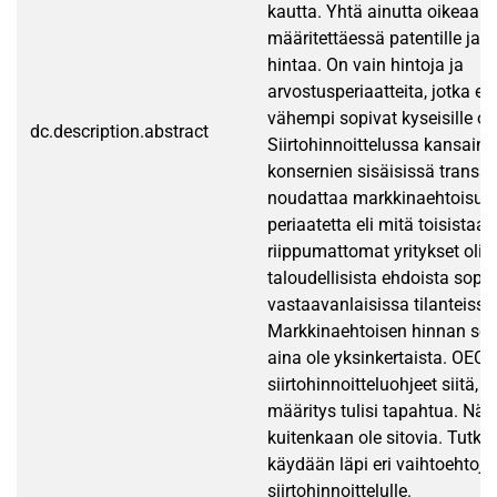
kautta. Yhtä ainutta oikeaa ta
määritettäessä patentille ja t
hintaa. On vain hintoja ja
arvostusperiaatteita, jotka en
vähempi sopivat kyseisille oik
dc.description.abstract
Siirtohinnoittelussa kansainv
konsernien sisäisissä transakt
noudattaa markkinaehtoisuu
periaatetta eli mitä toisistaan
riippumattomat yritykset olis
taloudellisista ehdoista sopi
vastaavanlaisissa tilanteissa
Markkinaehtoisen hinnan selv
aina ole yksinkertaista. OECD
siirtohinnoitteluohjeet siitä,
määritys tulisi tapahtua. Näm
kuitenkaan ole sitovia. Tutk
käydään läpi eri vaihtoehtoja
siirtohinnoittelulle.