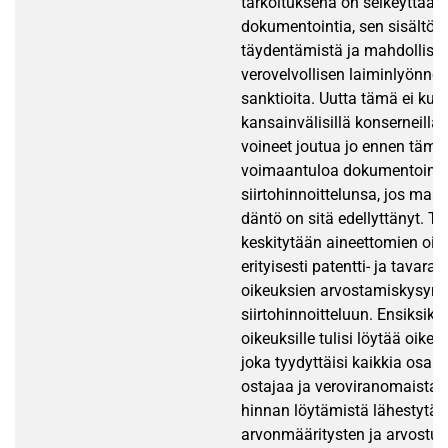
tarkoituksena on selkeyttää
dokumentointia, sen sisältöä,
täydentämistä ja mahdollisia
verovelvollisen laiminlyönnei
sanktioita. Uutta tämä ei kui
kansainvälisillä konserneilla
voineet joutua jo ennen tämä
voimaantuloa dokumentoim
siirtohinnoittelunsa, jos maan
däntö on sitä edellyttänyt. T
keskitytään aineettomien oik
erityisesti patentti- ja tavara
oikeuksien arvostamiskysymy
siirtohinnoitteluun. Ensiksikin
oikeuksille tulisi löytää oikea 
joka tyydyttäisi kaikkia osap
ostajaa ja veroviranomaista.
hinnan löytämistä lähestytään
arvonmääritysten ja arvostus