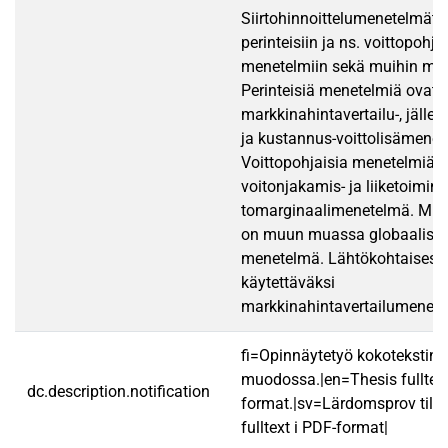
Siirtohinnoittelumenetelmät 
perinteisiin ja ns. voittopohjai
menetelmiin sekä muihin men
Perinteisiä menetelmiä ovat
markkinahintavertailu-, jälle
ja kustannus-voittolisämenet
Voittopohjaisia menetelmiä o
voitonjakamis- ja liiketoimine
tomarginaalimenetelmä. Mui
on muun muassa globaalise
menetelmä. Lähtökohtaisesti 
käytettäväksi
markkinahintavertailumenet
fi=Opinnäytetyö kokotekstin
muodossa.|en=Thesis fulltex
dc.description.notification
format.|sv=Lärdomsprov till
fulltext i PDF-format|