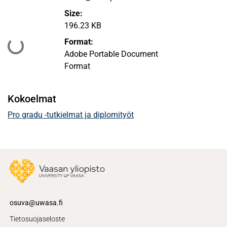
Size:
196.23 KB
Format:
Ladataan...
Adobe Portable Document
Format
Kokoelmat
Pro gradu -tutkielmat ja diplomityöt
osuva@uwasa.fi
Tietosuojaseloste