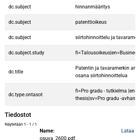
dc.subject
hinnanmääritys
dc.subject
patenttioikeus
dc.subject
siirtohinnoittelu ja tavaramer
dc.subject.study
fi=Talousoikeus|en=Business
Patentin ja tavaramerkin arv
dc.title
osana siirtohinnoittelua
fi=Pro gradu - tutkielma |en=
dc.type.ontasot
thesis|sv=Pro gradu -avhandl
Tiedostot
Näytetään
1 - 1 / 1
Name:
Lataa
osuva_2600.pdf