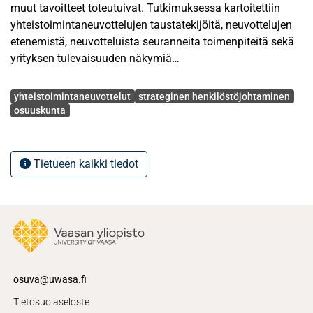
muut tavoitteet toteutuivat. Tutkimuksessa kartoitettiin
yhteistoimintaneuvottelujen taustatekijöitä, neuvottelujen
etenemistä, neuvotteluista seuranneita toimenpiteitä sekä
yrityksen tulevaisuuden näkymiä
yhteistoimintaneuvottelujen jälkeen.
Avainsanat
yhteistoimintaneuvottelut
strateginen henkilöstöjohtaminen
Tutkimuksen teoreettinen viitekehys muodostui strategisen
osuuskunta
henkilöstöjohtamisen aihepiiristä. Tutkimuksessa
tarkasteltiin esille tulleina aiheina työn osaamisen
kohdentamisen tärkeyttä, muutosvastarintaa yrityksen
Tietueen kaikki tiedot
murrostilassa sekä työmotivaation rakentumista ja
ylläpitämistä organisaation kriisitilanteessa.
Tutkimuksessa käytettiin kvalitatiivista lähestymistapaa ja
empiirinen osuus koostuu kohdeyrityksen toimitusjohtajan
haastatteluista.
Tutkimustulokset osoittivat, että kohdeyritys onnistui
osuva@uwasa.fi
toteuttamaan suunnitelmansa mukaisesti
Tietosuojaseloste
yhteistoimintaneuvotteluille asetettamansa tavoitteet.