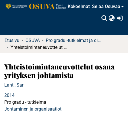
Kokoelmat
Selaa Osuvaa
(c
Etusivu
OSUVA
Pro gradu -tutkielmat ja diplomityöt
Yhteistoimintaneuvottelut osana yrityksen johtamista
Yhteistoimintaneuvottelut osana
yrityksen johtamista
Lahti, Sari
2014
Pro gradu - tutkielma
Johtaminen ja organisaatiot