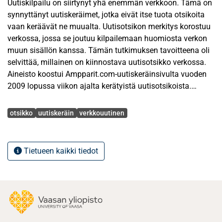
Uutiskilpailu on siirtynyt yhä enemmän verkkoon. Tämä on
synnyttänyt uutiskeräimet, jotka eivät itse tuota otsikoita
vaan keräävät ne muualta. Uutisotsikon merkitys korostuu
verkossa, jossa se joutuu kilpailemaan huomiosta verkon
muun sisällön kanssa. Tämän tutkimuksen tavoitteena oli
selvittää, millainen on kiinnostava uutisotsikko verkossa.
Aineisto koostui Ampparit.com-uutiskeräinsivulta vuoden
2009 lopussa viikon ajalta kerätyistä uutisotsikoista.
Ampparit-uutiskeräin kokoaa otsikot 173 lähteestä.
Avainsanat
Aineistossa oli yhteensä yli 9 000 otsikkoa, joista
otsikko
uutiskeräin
verkkouutinen
suosituimpia otsikoita eli eniten klikattuja oli 350.
Ensimmäiseksi tutkittiin sisällönerittelyn avulla, mitä
Tietueen kaikki tiedot
aiheita suosituimmat otsikot käsittelevät, mistä mediasta
ne ovat ja vaikuttaako otsikoiden ilmestymisajankohta
niiden suosituimmuuteen. Suosituimpien otsikoiden
aihepiirejä ja julkaisumedioita verrattiin kaikkien otsikoiden
aiheisiin ja julkaisumedioihin. Viihdeuutisten otsikot olivat
suurin ryhmä suosituimpien otsikoiden joukossa. Toiseksi