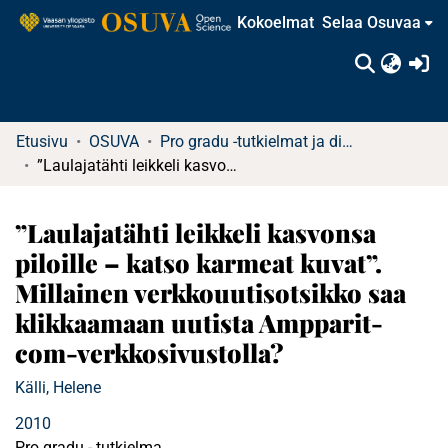
Kokoelmat
Selaa Osuvaa
(c
Etusivu
OSUVA
Pro gradu -tutkielmat ja diplomityöt
”Laulajatähti leikkeli kasvonsa piloille – katso karmeat kuvat”. Millainen verkkouutisotsikko saa klikkaamaan uutista Ampparit-com-verkkosivustolla?
”Laulajatähti leikkeli kasvonsa
piloille – katso karmeat kuvat”.
Millainen verkkouutisotsikko saa
klikkaamaan uutista Ampparit-
com-verkkosivustolla?
Källi, Helene
2010
Pro gradu - tutkielma