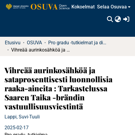
Kokoelmat
Selaa Osuvaa
(c
Etusivu
OSUVA
Pro gradu -tutkielmat ja diplomityöt
Vihreää aurinkosähköä ja sataprosenttisesti luonnollisia raaka-aineita : Tarkastelussa Saaren Taika -brändin vastuullisuusviestintä
Vihreää aurinkosähköä ja
sataprosenttisesti luonnollisia
raaka-aineita : Tarkastelussa
Saaren Taika -brändin
vastuullisuusviestintä
Lappi, Suvi-Tuuli
2025-02-17
Pro gradu -tutkielma