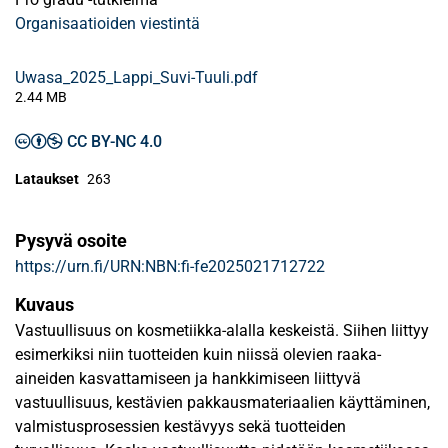
Organisaatioiden viestintä
Uwasa_2025_Lappi_Suvi-Tuuli.pdf
2.44 MB
CC BY-NC 4.0
Lataukset
263
Pysyvä osoite
https://urn.fi/URN:NBN:fi-fe2025021712722
Kuvaus
Vastuullisuus on kosmetiikka-alalla keskeistä. Siihen liittyy
esimerkiksi niin tuotteiden kuin niissä olevien raaka-
aineiden kasvattamiseen ja hankkimiseen liittyvä
vastuullisuus, kestävien pakkausmateriaalien käyttäminen,
valmistusprosessien kestävyys sekä tuotteiden