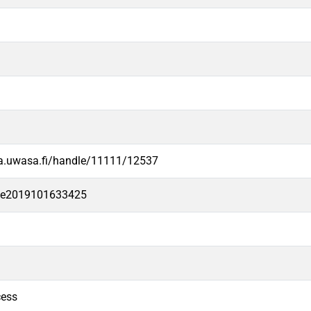
va.uwasa.fi/handle/11111/12537
-fe2019101633425
cess