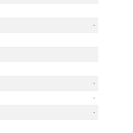
-
-
-
-