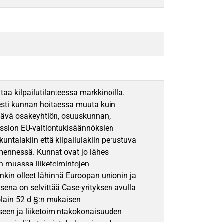
aa kilpailutilanteessa markkinoilla.
sesti kunnan hoitaessa muuta kuin
ehtävä osakeyhtiön, osuuskunnan,
ission EU-valtiontukisäännöksien
untalakiin että kilpailulakiin perustuva
 mennessä. Kunnat ovat jo lähes
 muassa liiketoimintojen
enkin olleet lähinnä Euroopan unionin ja
ena on selvittää Case-yrityksen avulla
olain 52 d §:n mukaisen
miseen ja liiketoimintakokonaisuuden