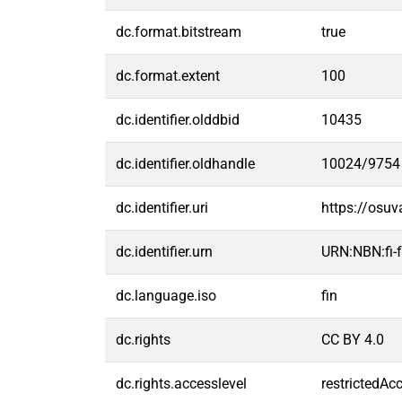
dc.format.bitstream
true
dc.format.extent
100
dc.identifier.olddbid
10435
dc.identifier.oldhandle
10024/9754
dc.identifier.uri
https://osu
dc.identifier.urn
URN:NBN:fi
dc.language.iso
fin
dc.rights
CC BY 4.0
dc.rights.accesslevel
restrictedAc