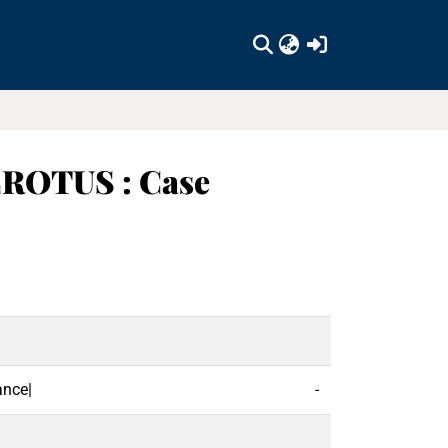
(current)
ROTUS : Case
ance|
-