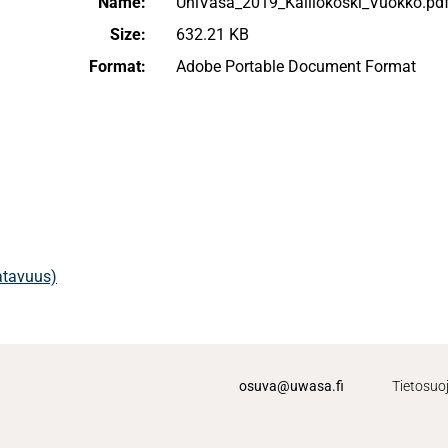
Name:
UniVasa_2019_Kalliokoski_Vuokko.pd
Size:
632.21 KB
Format:
Adobe Portable Document Format
aatavuus)
osuva@uwasa.fi
Tietosuo