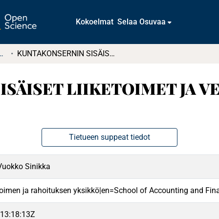
Kokoelmat
Selaa Osuvaa
t ja diplomityöt (rajattu saatavuus)
KUNTAKONSERNIN SISÄISET LIIKETOIMET JA VEROTUS : Case satamayhtiö
SÄISET LIIKETOIMET JA VE
Tietueen suppeat tiedot
 Vuokko Sinikka
oimen ja rahoituksen yksikkö|en=School of Accounting and Fin
13:18:13Z