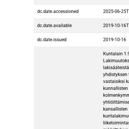
dc.date.accessioned
2025-06-25T
dc.date.available
2019-10-16T
dc.date.issued
2019-10-16
Kuntalain 1.
Lakimuutokse
lakisääteist
yhdistyksen 
vastaisiksi 
kunnallisten
kolmenkymme
yhtiöittämis
kansallisten
kuntalakimuu
liiketoimint