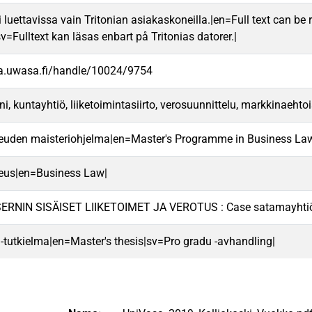
 luettavissa vain Tritonian asiakaskoneilla.|en=Full text can be r
v=Fulltext kan läsas enbart på Tritonias datorer.|
va.uwasa.fi/handle/10024/9754
i, kuntayhtiö, liiketoimintasiirto, verosuunnittelu, markkinaehto
keuden maisteriohjelma|en=Master's Programme in Business La
keus|en=Business Law|
RNIN SISÄISET LIIKETOIMET JA VEROTUS : Case satamayhti
 -tutkielma|en=Master's thesis|sv=Pro gradu -avhandling|