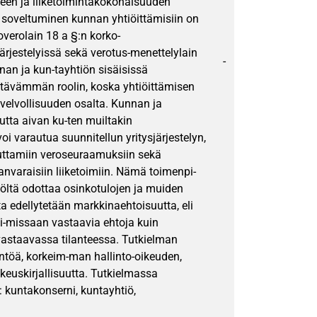
seen ja liiketoimintakokonaisuuden
n soveltuminen kunnan yhtiöittämisiin on
overolain 18 a §:n korko-
rjestelyissä sekä verotus-menettelylain
-
nan ja kun-tayhtiön sisäisissä
kittävämmän roolin, koska yhtiöittämisen
ovelvollisuuden osalta. Kunnan ja
utta aivan ku-ten muiltakin
i varautua suunnitellun yritysjärjestelyn,
heuttamiin veroseuraamuksiin sekä
varaisiin liiketoimiin. Nämä toimenpi-
tiöltä odottaa osinkotulojen ja muiden
ta edellytetään markkinaehtoisuutta, eli
oi-missaan vastaavia ehtoja kuin
vastaavassa tilanteessa. Tutkielman
ntöä, korkeim-man hallinto-oikeuden,
euskirjallisuutta. Tutkielmassa
kuntakonserni, kuntayhtiö,