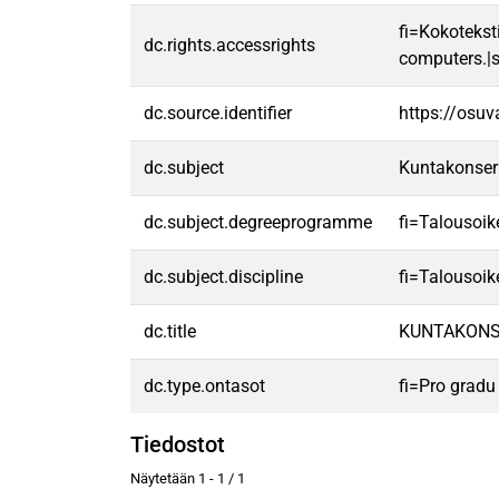
fi=Kokoteksti
dc.rights.accessrights
computers.|s
dc.source.identifier
https://osu
dc.subject
Kuntakonsern
dc.subject.degreeprogramme
fi=Talousoi
dc.subject.discipline
fi=Talousoi
dc.title
KUNTAKONSE
dc.type.ontasot
fi=Pro gradu
Tiedostot
Näytetään
1 - 1 / 1