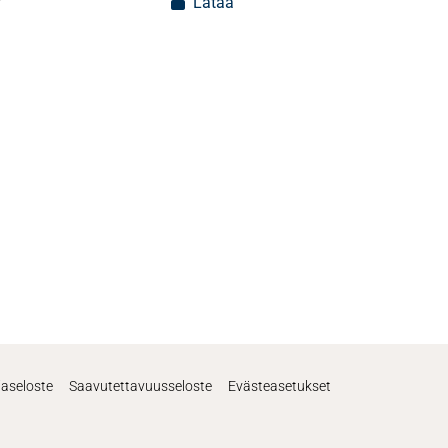
f
Lataa
jaseloste
Saavutettavuusseloste
Evästeasetukset