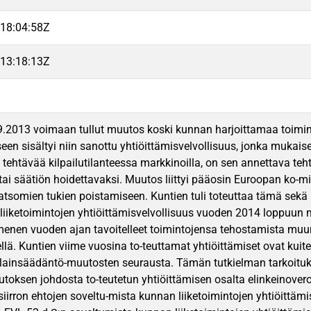
18:04:58Z
13:18:13Z
9.2013 voimaan tullut muutos koski kunnan harjoittamaa toimint
en sisältyi niin sanottu yhtiöittämisvelvollisuus, jonka mukai
ä tehtävää kilpailutilanteessa markkinoilla, on sen annettava t
tai säätiön hoidettavaksi. Muutos liittyi pääosin Euroopan ko-m
katsomien tukien poistamiseen. Kuntien tuli toteuttaa tämä sekä k
 liiketoimintojen yhtiöittämisvelvollisuus vuoden 2014 loppuun
nen vuoden ajan tavoitelleet toimintojensa tehostamista muun
ellä. Kuntien viime vuosina to-teuttamat yhtiöittämiset ovat kuit
 lainsäädäntö-muutosten seurausta. Tämän tutkielman tarkoituks
toksen johdosta to-teutetun yhtiöittämisen osalta elinkeinover
asiirron ehtojen soveltu-mista kunnan liiketoimintojen yhtiöittä