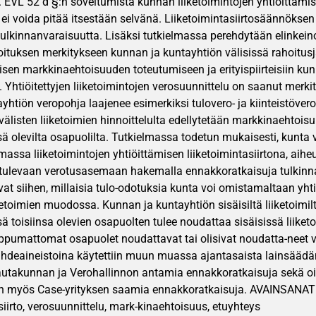
. EVL 52 d §:n soveltumista kunnan liiketoimintojen yhtiöittämi
 ei voida pitää itsestään selvänä. Liiketoimintasiirtosäännökse
tulkinnanvaraisuutta. Lisäksi tutkielmassa perehdytään elinkein
ituksen merkitykseen kunnan ja kuntayhtiön välisissä rahoitusjä
sen markkinaehtoisuuden toteutumiseen ja erityispiirteisiin kun
a. Yhtiöitettyjen liiketoimintojen verosuunnittelu on saanut mer
ayhtiön veropohja laajenee esimerkiksi tulovero- ja kiinteistöver
välisten liiketoimien hinnoittelulta edellytetään markkinaehtoisu
ä olevilta osapuolilta. Tutkielmassa todetun mukaisesti, kunta vo
lmassa liiketoimintojen yhtiöittämisen liiketoimintasiirtona, ai
tulevaan verotusasemaan hakemalla ennakkoratkaisuja tulkinnan
avat siihen, millaisia tulo-odotuksia kunta voi omistamaltaan yh
iketoimien muodossa. Kunnan ja kuntayhtiön sisäisiltä liiketoimil
ä toisiinsa olevien osapuolten tulee noudattaa sisäisissä liiket
iippumattomat osapuolet noudattavat tai olisivat noudatta-neet 
ähdeaineistoina käytettiin muun muassa ajantasaista lainsäädä
utakunnan ja Verohallinnon antamia ennakkoratkaisuja sekä oik
n myös Case-yrityksen saamia ennakkoratkaisuja. AVAINSANAT: 
siirto, verosuunnittelu, mark-kinaehtoisuus, etuyhteys