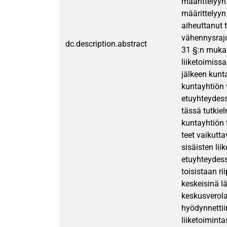
määrittelyyn
määrittelyyn
aiheuttanut 
vähennysrajo
dc.description.abstract
31 §:n mukai
liiketoimiss
jälkeen kunt
kuntayhtiön 
etuyhteydess
tässä tutkie
kuntayhtiön 
teet vaikutt
sisäisten li
etuyhteydess
toisistaan r
keskeisinä l
keskusverola
hyödynnettii
liiketoiminta