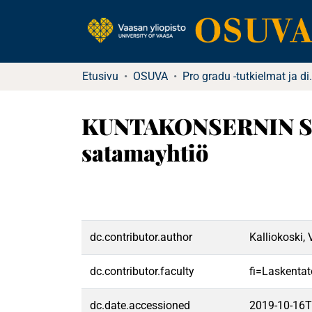
Etusivu
OSUVA
Pro gradu -tutkielma
KUNTAKONSERNIN SI
satamayhtiö
dc.contributor.author
Kalliokoski,
dc.contributor.faculty
fi=Laskentat
dc.date.accessioned
2019-10-16T