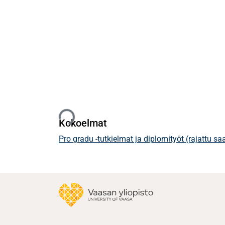
Ladataan...
Kokoelmat
Pro gradu -tutkielmat ja diplomityöt (rajattu s