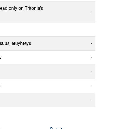
ead only on Tritonia's
-
isuus, etuyhteys
-
w|
-
-
ö
-
-