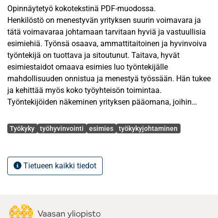
Opinnäytetyö kokotekstinä PDF-muodossa.
Henkilöstö on menestyvän yrityksen suurin voimavara ja
tätä voimavaraa johtamaan tarvitaan hyviä ja vastuullisia
esimiehiä. Työnsä osaava, ammattitaitoinen ja hyvinvoiva
työntekijä on tuottava ja sitoutunut. Taitava, hyvät
esimiestaidot omaava esimies luo työntekijälle
mahdollisuuden onnistua ja menestyä työssään. Hän tukee
ja kehittää myös koko työyhteisön toimintaa.
Työntekijöiden näkeminen yrityksen pääomana, joihin
panostaminen on luonnollinen osa yritysten liiketoimintaa,
Avainsanat
ylläpitää paitsi yrityksen kilpailukykyä niin myös
Työkyky
työhyvinvointi
esimies
työkykyjohtaminen
positiivista työnantajakuvaa.
Työntekijöiden työkyvyn- ja työhyvinvoinnin johtaminen
Tietueen kaikki tiedot
edellyttää esimiehiltä tietoa niistä tekijöistä, joista työkyky
ja työhyvinvointi koostuvat. Työkyky on laaja kokonaisuus,
johon vaikuttaa työntekijän lisäksi myös työ ja
työympäristö sekä työyhteisö. Tämän tutkimuksen