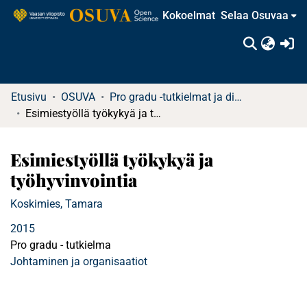
Kokoelmat
Selaa Osuvaa
(c
Etusivu
OSUVA
Pro gradu -tutkielmat ja diplomityöt (rajattu saatavuus)
Esimiestyöllä työkykyä ja työhyvinvointia
Esimiestyöllä työkykyä ja
työhyvinvointia
Koskimies, Tamara
2015
Pro gradu - tutkielma
Johtaminen ja organisaatiot