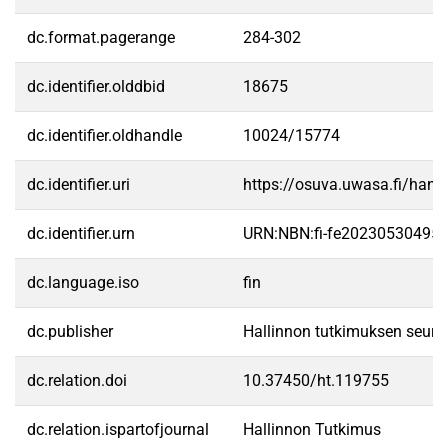
dc.format.pagerange
284-302
dc.identifier.olddbid
18675
dc.identifier.oldhandle
10024/15774
dc.identifier.uri
https://osuva.uwasa.fi/han
dc.identifier.urn
URN:NBN:fi-fe20230530495
dc.language.iso
fin
dc.publisher
Hallinnon tutkimuksen seura
dc.relation.doi
10.37450/ht.119755
dc.relation.ispartofjournal
Hallinnon Tutkimus