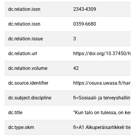
dc.relation.issn
2343-4309
dc.relation.issn
0359-6680
dc.relation.issue
3
dc.relation.url
https://doi.org/10.37450/ht
dc.relation.volume
42
dc.source.identifier
https://osuva.uwasa.fi/han
dc.subject.discipline
fi=Sosiaali- ja terveyshalli
dc.title
”Kun talo on tulessa, on ke
dc.type.okm
fi=A1 Alkuperäisartikkeli tiet