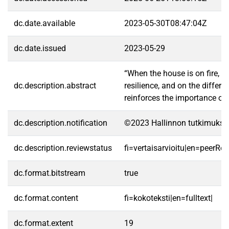
dc.date.available
2023-05-30T08:47:04Z
dc.date.issued
2023-05-29
“When the house is on fire, i
dc.description.abstract
resilience, and on the diffe
reinforces the importance of 
dc.description.notification
©2023 Hallinnon tutkimukse
dc.description.reviewstatus
fi=vertaisarvioitu|en=peerRe
dc.format.bitstream
true
dc.format.content
fi=kokoteksti|en=fulltext|
dc.format.extent
19