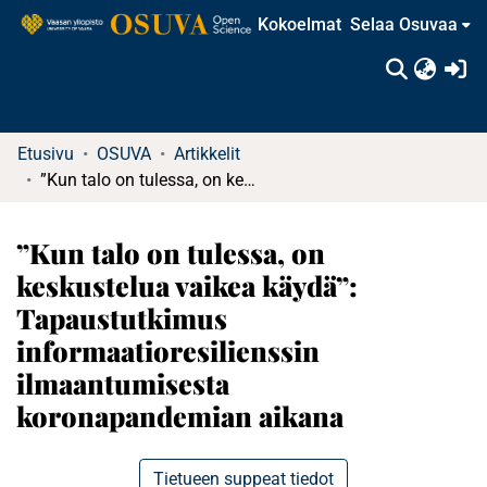
Kokoelmat
Selaa Osuvaa
(c
Etusivu
OSUVA
Artikkelit
”Kun talo on tulessa, on keskustelua vaikea käydä”: Tapaustutkimus informaatioresilienssin ilmaantumisesta koronapandemian aikana
”Kun talo on tulessa, on
keskustelua vaikea käydä”:
Tapaustutkimus
informaatioresilienssin
ilmaantumisesta
koronapandemian aikana
Tietueen suppeat tiedot