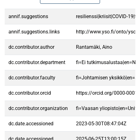
annif.suggestions
resilienssi|kriisit|COVID-19|t
annif.suggestions.links
http://www.yso.fi/onto/yso/
dc.contributor.author
Rantamäki, Aino
dc.contributor.department
fi=Ei tutkimusalustaa|en=No 
dc.contributor.faculty
fi=Johtamisen yksikkö|en=S
dc.contributor.orcid
https://orcid.org/0000-0001
dc.contributor.organization
fi=Vaasan yliopisto|en=Unive
dc.date.accessioned
2023-05-30T08:47:04Z
dc.date.accessioned
2025-06-25T13:00:15Z